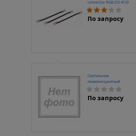
connector-RGB-DD-IP20
(3шт/уп)
По запросу
Светильник
люминесцентный
Navigator NEL-A2-E130-T4-
840/WH
По запросу