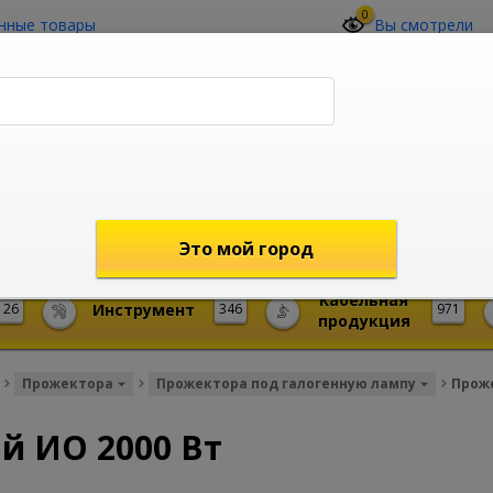
0
нные товары
Вы смотрели
О компании
Контакты
(4212) 73-60-42
Звоните с 09-00 до 19-00 (Хабаровск)
с 02-00 до 12-00 (МСК)
shop@mireks.ru
Это мой город
Кабельная
26
Инструмент
346
971
продукция
Прожектора
Прожектора под галогенную лампу
Проже
й ИО 2000 Вт