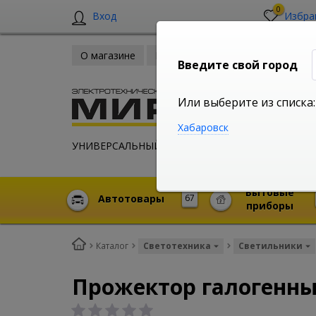
0
Вход
Избра
О магазине
Новости
Оплата и доставка
Введите свой город
Или выберите из списка:
Хабаровск
УНИВЕРСАЛЬНЫЙ ИНТЕРНЕТ МАГАЗИН
Бытовые
Автотовары
67
приборы
Каталог
Светотехника
Светильники
Прожектор галогенны