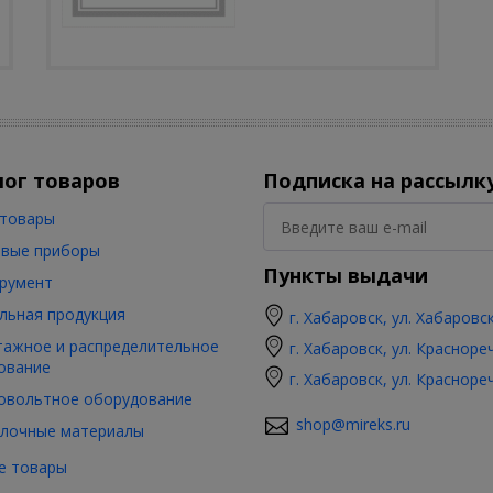
лог товаров
Подписка на рассылк
товары
вые приборы
Пункты выдачи
румент
льная продукция
г. Хабаровск, ул. Хабаровс
ажное и распределительное
г. Хабаровск, ул. Красноре
ование
г. Хабаровск, ул. Красноре
овольтное оборудование
shop@mireks.ru
лочные материалы
е товары