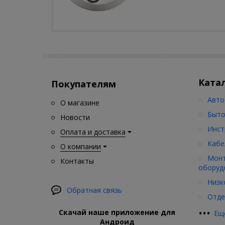
Ката
Покупателям
Авто
О магазине
Быто
Новости
Инст
Оплата и доставка
Кабе
О компании
Монт
Контакты
оборуд
Низк
Обратная связь
Отде
•
•
•
Скачай наше приложение для
Ещ
Андроид