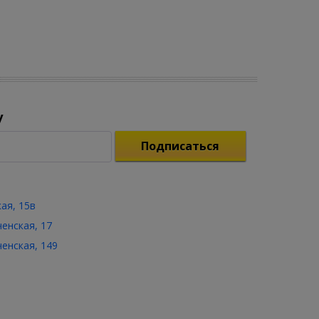
у
Подписаться
кая, 15в
ченская, 17
ченская, 149