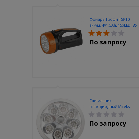
Фонарь Трофи TSP10
аккум. 4V1.5Ah, 15xLED, ЗУ
вилка 220V
По запросу
Светильник
светодиодный Mireks
С-310-80-S (5W/4000-
5000K/500lm/датчик
По запросу
движения)