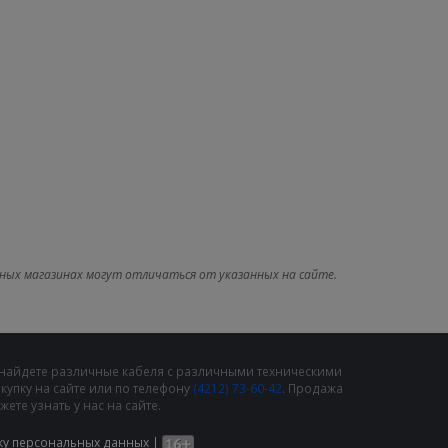
ных магазинах могут отличаться от указанных на сайте.
 найдете различные кабеля с различными техническими
упку на сайте или по телефону
(4212) 73-60-42
. Продажа
те узнать у нас на сайте.
ку персональных данных
|