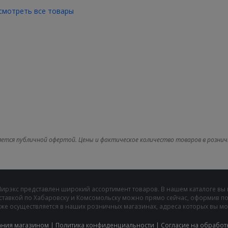
смотреть все товары
яется публичной офертой. Цены и фактическое количество товаров в рознич
Мирэкс представлен широкий ассортимент товаров. В нашем каталоге вы
ставкой по Хабаровску и Комсомольску можно прямо сейчас, оформив пок
же осуществляется в наших розничных магазинах, адреса которых вы може
ания магазином
|
Политика конфиденциальности
|
Cогласие на обработ