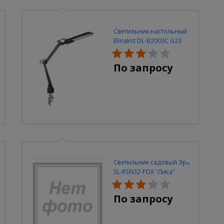
Светильник настольный
Elmakst DL-B2003C G23
черный струбцина
По запросу
Светильник садовый Эра
SL-RSN32-FOX "Лиса"
солн.бат, полистоун,
цветной, 32 см
По запросу