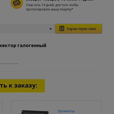
У вас есть 14 дней, для того чтобы
протестировать вашу покупку*
Характеристики
жектор галогенный
ь к заказу:
Прожектор