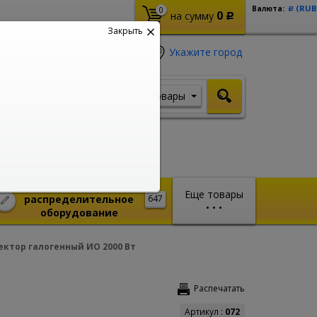
(RUB
Валюта:
0
Р
0
на сумму
Р
Закрыть
Укажите город
Товары
Я ищу, например,
Шуруповерт
Монтажное и
Еще товары
распределительное
647
•
•
•
оборудование
ктор галогенный ИО 2000 Вт
Распечатать
Артикул :
072