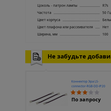
Цоколь - патрон лампы
R7s
Частота
50 Г
Цвет корпуса
Белы
Цвет плафона или рассеивателя
Нет
Ширина, мм
100
Не забудьте добавит
Коннектор Эра LS-
connector-RGB-DD-IP20
(3шт/уп)
По запросу