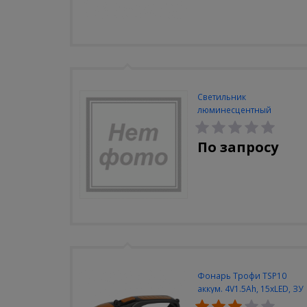
Светильник
люминесцентный
Navigator NEL-A2-E130-T4-
840/WH
По запросу
Фонарь Трофи TSP10
аккум. 4V1.5Ah, 15xLED, ЗУ
вилка 220V