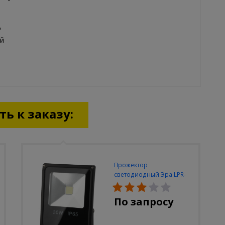
ц
й
ь к заказу:
Прожектор
светодиодный Эра LPR-
30W-6500K-M
По запросу