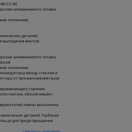
8-2-5-99.
ррозии алюминиевого сплава.
ным тиснением.
аллических деталей.
я выпадения винтов
ррозии алюминиевого сплава.
аской.
ным тиснением.
 полиуретана между стеклом и
ектора от проникновения пыли
ддерживающего горение.
 уплотнитель обеспечивают
 держателей лампы выполнена
аллических деталей. Глубокие
кольца для предотвращения
Свернуть описание