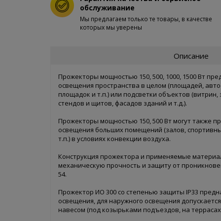
обслуживание
Мы предлагаем только те товары, в качестве
которых мы уверены
Описание
Прожекторы мощностью 150, 500, 1000, 1500 Вт пр
освещения пространства в целом (площадей, авто
площадок и т.п.) или подсветки объектов (витрин,
стендов и щитов, фасадов зданий и т.д.).
Прожекторы мощностью 150, 500 Вт могут также п
освещения больших помещений (залов, спортивны
т.п.) в условиях конвекции воздуха.
Конструкция прожектора и применяемые матери
механическую прочность и защиту от проникновени
54.
Прожектор ИО 300 со степенью защиты IP33 предн
освещения, для наружного освещения допускается
навесом (под козырьками подъездов, на террасах, 