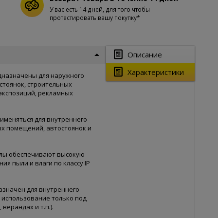
У вас есть 14 дней, для того чтобы
протестировать вашу покупку*
Описание
Характеристики
едназначены для наружного
стоянок, строительных
 экспозиций, рекламных
рименяться для внутреннего
х помещений, автостоянок и
алы обеспечивают высокую
я пыли и влаги по классу IP
азначен для внутреннего
 использование только под
верандах и т.п.).