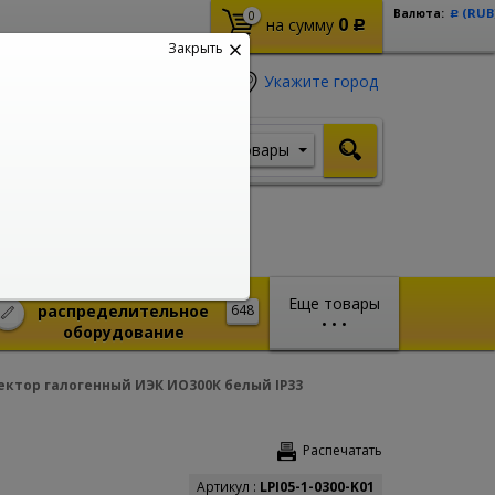
(RUB
Валюта:
0
Р
0
на сумму
Р
Закрыть
Укажите город
Товары
Я ищу, например,
Шуруповерт
Монтажное и
Еще товары
распределительное
648
•
•
•
оборудование
ктор галогенный ИЭК ИО300К белый IP33
Распечатать
Артикул :
LPI05-1-0300-K01