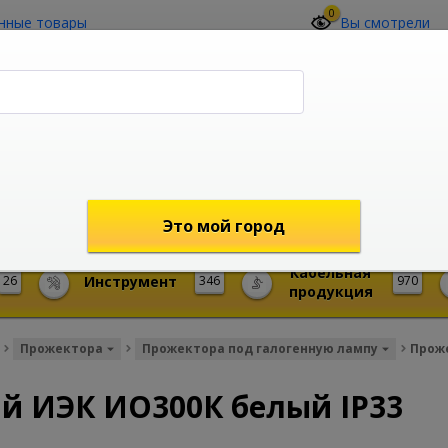
0
нные товары
Вы смотрели
О компании
Контакты
(4212) 73-60-42
Звоните с 09-00 до 19-00 (Хабаровск)
с 02-00 до 12-00 (МСК)
shop@mireks.ru
Это мой город
Кабельная
26
Инструмент
346
970
продукция
Прожектора
Прожектора под галогенную лампу
Проже
й ИЭК ИО300К белый IP33