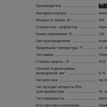
Производитель
Материал корпуса
Алю
Мощность лампы, Вт
300
Отражатель - рефлектор
Зерк
Номин напряжение, В
230
Светораспределение
Асим
Предельная температура, °C
от -
Тип лампы
Гало
Степень защиты - IP
IP33
Сечение подключаемых
проводников, мм²
0,75 
Тип монтажа
На п
Тип пускорег аппарата-ПРА-
трансформатора
Не т
Тип поверхности
Мато
Угол светового излучения
Узки