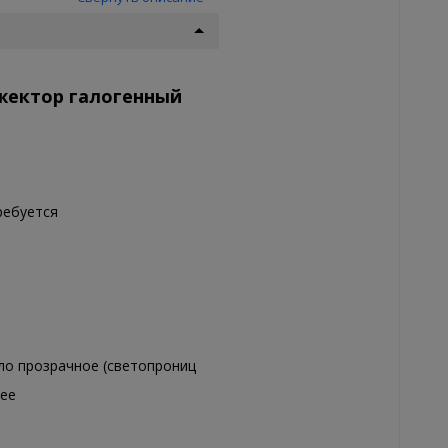
жектор галогенный
ребуется
ло прозрачное (светопрониц
ее