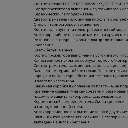
Соответствуют ГОСТ Р МЭК 60598-1-99, ГОСТ Р МЭК 59
Корпус прожектора выполнен из устойчивого к ко
Керамический ламподержатель.
Светоотражатель - алюминиевая фольга с рельеф
Стекло - термостойкое, закаленное.
Контактная группа - из электротехнической меди.
Антикоррозийное покрытие метизов и других мет
Резиновые стопорные кольца для предотвращени
крепления.
Цвет - белый, черный.
Корпус прожектора выполнен из устойчивого к ко
Качественное покрытие корпуса термостойкой кр
Светоотражатель - алюминиевая фольга с рельеф
Закаленное термостойкое стекло. Уплотнитель из
корпусом прожектора обеспечивает защиту прож
и влаги по классу IP 54.
Клеммная коробка выполнена из пластика, не по
Крепление крышки 4-мя саморезами и резиновый
надежную защиту токопроводящих элементов.
Керамический ламподержатель. Скоба крепления
из аннодированной стали.
Антикоррозионное покрытие метизов и других мет
шлицы винтов крепления. Резиновые стопорные 
выпадения винтов крепления.