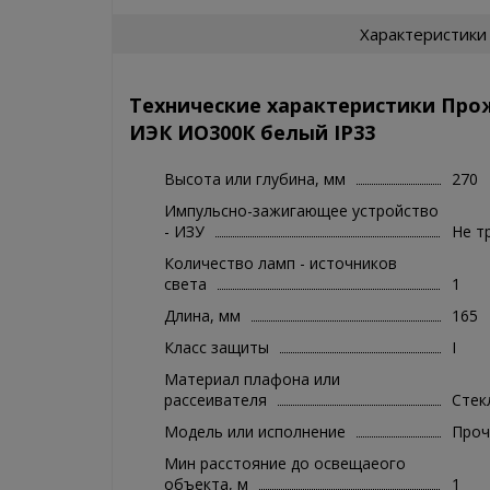
Характеристики
Технические характеристики Про
ИЭК ИО300К белый IP33
Высота или глубина, мм
270
Импульсно-зажигающее устройство
- ИЗУ
Не т
Количество ламп - источников
света
1
Длина, мм
165
Класс защиты
I
Материал плафона или
рассеивателя
Стек
Модель или исполнение
Проч
Мин расстояние до освещаеого
объекта, м
1