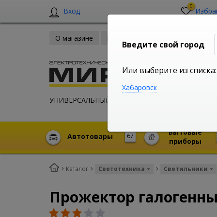
0
Вход
Избра
О магазине
Новости
Оплата и доставка
Введите свой город
Или выберите из списка:
Хабаровск
УНИВЕРСАЛЬНЫЙ ИНТЕРНЕТ МАГАЗИН
Бытовые
Автотовары
67
приборы
Каталог
Светотехника
Светильники
Прожектор галогенны