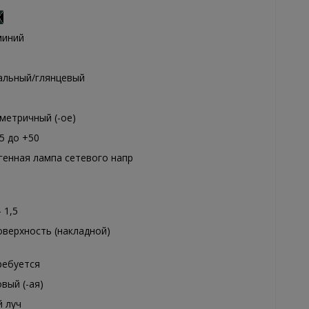
миний
альный/глянцевый
метричный (-ое)
45 до +50
генная лампа сетевого напр
- 1,5
оверхность (накладной)
ребуется
вый (-ая)
й луч