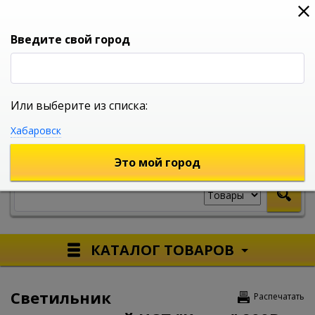
0
0
0
Вход
Введите свой город
Или выберите из списка:
УНИВЕРСАЛЬНЫЙ ИНТЕРНЕТ МАГАЗИН
Хабаровск
УКАЖИТЕ ГОРОД
Это мой город
КАТАЛОГ ТОВАРОВ
Светильник
Распечатать