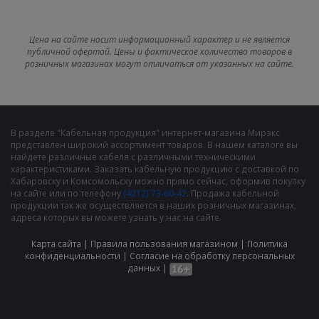
Цена на сайте носит информационный характер и не является
публичной офертой. Цены и фактическое количество товаров в
розничных магазинах могут отличаться от указанных на сайте.
В разделе "Кабельная продукция" интернет-магазина Мирэкс
представлен широкий ассортимент товаров. В нашем каталоге вы
найдете различные кабеля с различными техническими
характеристиками. Заказать кабельную продукцию с доставкой по
Хабаровску и Комсомольску можно прямо сейчас, оформив покупку
на сайте или по телефону
(4212) 73-60-42
. Продажа кабельной
продукции так же осуществляется в наших розничных магазинах,
адреса которых вы можете узнать у нас на сайте.
Карта сайта
|
Правила пользования магазином
|
Политика
конфиденциальности
|
Cогласие на обработку персональных
данных
|