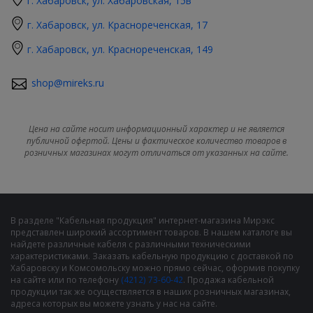
г. Хабаровск, ул. Хабаровская, 15в
г. Хабаровск, ул. Краснореченская, 17
г. Хабаровск, ул. Краснореченская, 149
shop@mireks.ru
Цена на сайте носит информационный характер и не является
публичной офертой. Цены и фактическое количество товаров в
розничных магазинах могут отличаться от указанных на сайте.
В разделе "Кабельная продукция" интернет-магазина Мирэкс
представлен широкий ассортимент товаров. В нашем каталоге вы
найдете различные кабеля с различными техническими
характеристиками. Заказать кабельную продукцию с доставкой по
Хабаровску и Комсомольску можно прямо сейчас, оформив покупку
на сайте или по телефону
(4212) 73-60-42
. Продажа кабельной
продукции так же осуществляется в наших розничных магазинах,
адреса которых вы можете узнать у нас на сайте.