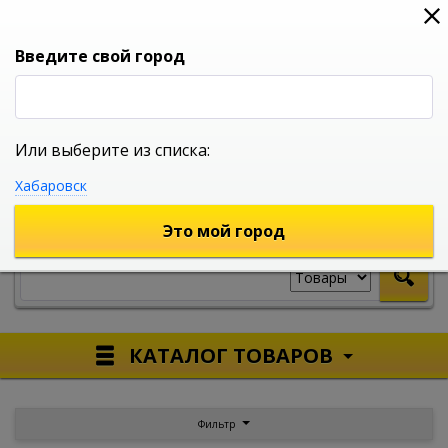
0
0
0
Вход
Введите свой город
Или выберите из списка:
УНИВЕРСАЛЬНЫЙ ИНТЕРНЕТ МАГАЗИН
Хабаровск
УКАЖИТЕ ГОРОД
Это мой город
КАТАЛОГ ТОВАРОВ
Фильтр