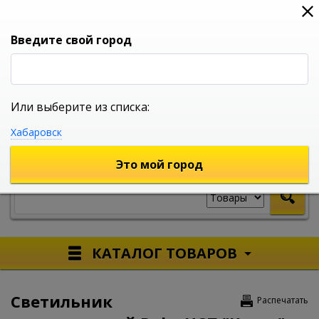
0
0
0
Вход
Введите свой город
Или выберите из списка:
УНИВЕРСАЛЬНЫЙ ИНТЕРНЕТ МАГАЗИН
Хабаровск
УКАЖИТЕ ГОРОД
Это мой город
КАТАЛОГ ТОВАРОВ
Светильник
Распечатать