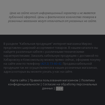
Цена на сайте носит информационный характер и не является
публичной офертой. Цены и фактическое количество товаров в
розничных магазинах могут отличаться от указанных на сайте.
В разделе "Кабельная продукция" интернет-магазина Мирэкс
представлен широкий ассортимент товаров. В нашем каталоге вы
найдете различные кабеля с различными техническими
характеристиками. Заказать кабельную продукцию с доставкой по
Хабаровску и Комсомольску можно прямо сейчас, оформив покупку
на сайте или по телефону
(4212) 73-60-42
. Продажа кабельной
продукции так же осуществляется в наших розничных магазинах,
адреса которых вы можете узнать у нас на сайте.
Карта сайта
|
Правила пользования магазином
|
Политика
конфиденциальности
|
Cогласие на обработку персональных
данных
|