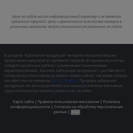
Цена на сайте носит информационный характер и не является
публичной офертой. Цены и фактическое количество товаров в
розничных магазинах могут отличаться от указанных на сайте.
В разделе "Кабельная продукция" интернет-магазина Мирэкс
представлен широкий ассортимент товаров. В нашем каталоге вы
найдете различные кабеля с различными техническими
характеристиками. Заказать кабельную продукцию с доставкой по
Хабаровску и Комсомольску можно прямо сейчас, оформив покупку
на сайте или по телефону
(4212) 73-60-42
. Продажа кабельной
продукции так же осуществляется в наших розничных магазинах,
адреса которых вы можете узнать у нас на сайте.
Карта сайта
|
Правила пользования магазином
|
Политика
конфиденциальности
|
Cогласие на обработку персональных
данных
|