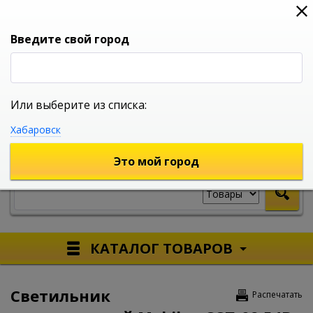
0
0
0
Вход
Введите свой город
Или выберите из списка:
УНИВЕРСАЛЬНЫЙ ИНТЕРНЕТ МАГАЗИН
Хабаровск
УКАЖИТЕ ГОРОД
Это мой город
КАТАЛОГ ТОВАРОВ
Светильник
Распечатать