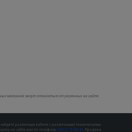
ных магазинах могут отличаться от указанных на сайте.
 найдете различные кабеля с различными техническими
упку на сайте или по телефону
(4212) 73-60-42
. Продажа