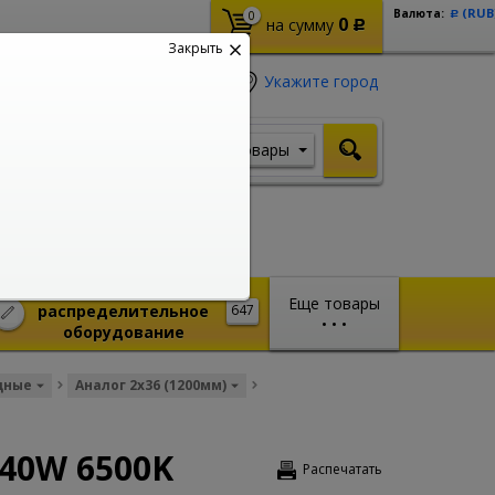
(RUB
Валюта:
0
Р
0
на сумму
Р
Закрыть
Укажите город
Товары
Я ищу, например,
Кабель ВВГ
Монтажное и
Еще товары
распределительное
647
•
•
•
оборудование
дные
Аналог 2x36 (1200мм)
40W 6500K
Распечатать