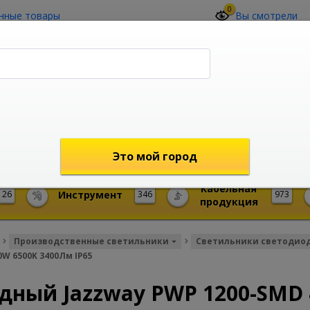
0
нные товары
Вы смотрели
О компании
Контакты
(4212) 73-60-42
Звоните с 09-00 до 19-00 (Хабаровск)
с 02-00 до 12-00 (МСК)
shop@mireks.ru
Это мой город
Кабельная
26
Инструмент
346
973
продукция
Производственные светильники
Светильники светодио
W 6500K 3400Лм IP65
дный Jazzway PWP 1200-SMD 