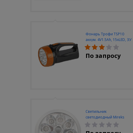
Фонарь Трофи TSP10
аккум. 4V1.5Ah, 15xLED, ЗУ
вилка 220V
По запросу
Светильник
светодиодный Mireks
С-310-80-S (5W/4000-
5000K/500lm/датчик