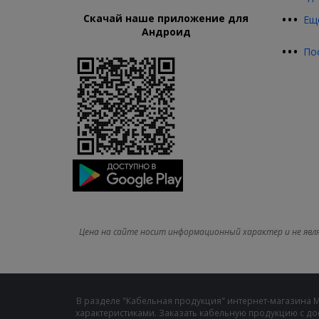
•
•
•
Скачай наше приложение для
Ещ
Андроид
•
•
•
По
Цена на сайте носит информационный характер и не явл
В разделе "Кабельная продукция" интернет-магазина 
характеристиками. Заказать кабельную продукцию с до