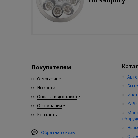
По запросу
движения)
Ката
Покупателям
Авто
О магазине
Быто
Новости
Инст
Оплата и доставка
Кабе
О компании
Монт
Контакты
оборуд
Низк
Обратная связь
Отде