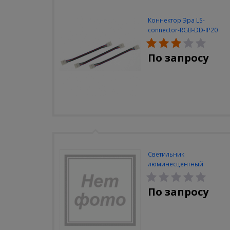
Коннектор Эра LS-
connector-RGB-DD-IP20
(3шт/уп)
По запросу
Светильник
люминесцентный
Navigator NEL-A2-E130-T4-
840/WH
По запросу