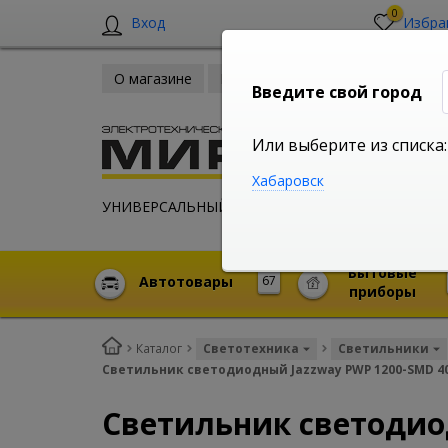
0
Вход
Избра
О магазине
Новости
Оплата и доставка
Введите свой город
Или выберите из списка:
Хабаровск
УНИВЕРСАЛЬНЫЙ ИНТЕРНЕТ МАГАЗИН
Бытовые
Автотовары
67
приборы
Каталог
Светотехника
Светильники
Светильник светодиодный Jazzway PWP 1200-SMD 40
Светильник светодио