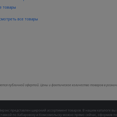
е товары
смотреть все товары
яется публичной офертой. Цены и фактическое количество товаров в рознич
Мирэкс представлен широкий ассортимент товаров. В нашем каталоге вы
ставкой по Хабаровску и Комсомольску можно прямо сейчас, оформив пок