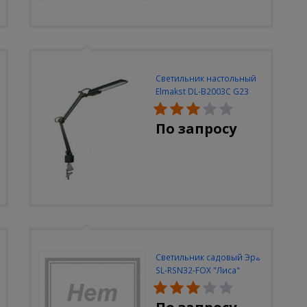
Светильник настольный
Elmakst DL-B2003C G23
черный струбцина
По запросу
Светильник садовый Эра
SL-RSN32-FOX "Лиса"
солн.бат, полистоун,
цветной, 32 см