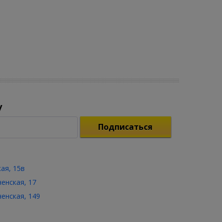
у
Подписаться
кая, 15в
ченская, 17
ченская, 149