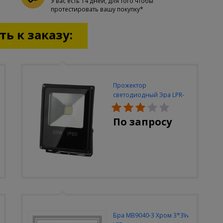
У вас есть 14 дней, для того чтобы
протестировать вашу покупку*
ь к заказу:
Прожектор
светодиодный Эра LPR-
30W-6500K-M
По запросу
Бра MB9040-3 Хром 3*3W