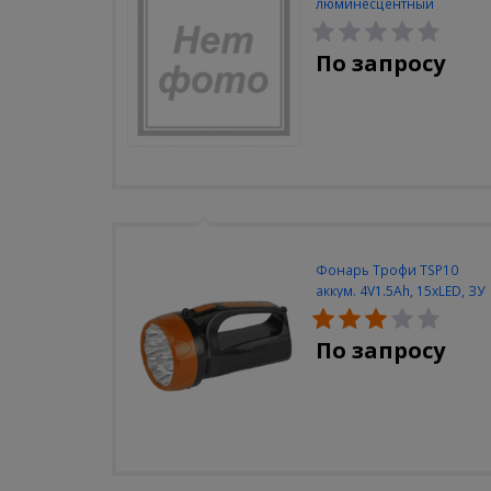
люминесцентный
Navigator NEL-A2-E130-T4-
840/WH
По запросу
Фонарь Трофи TSP10
аккум. 4V1.5Ah, 15xLED, ЗУ
вилка 220V
По запросу