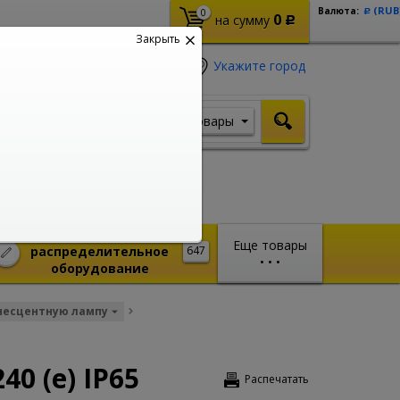
(RUB
Валюта:
0
Р
0
на сумму
Р
Закрыть
Укажите город
Товары
Я ищу, например,
Кабель ВВГ
Монтажное и
Еще товары
распределительное
647
•
•
•
оборудование
несцентную лампу
0 (e) IP65
Распечатать