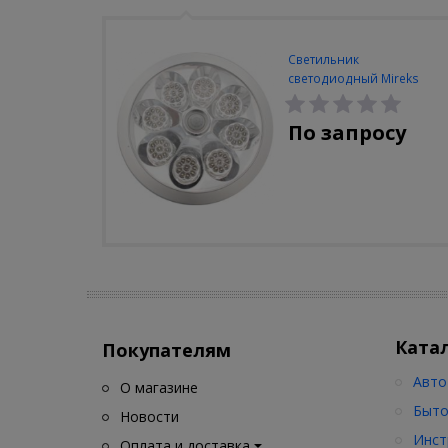
Светильник
светодиодный Mireks
С-310-80-S (5W/4000-
5000K/500lm/датчик
По запросу
движения)
Ката
Покупателям
Авто
О магазине
Быто
Новости
Инст
Оплата и доставка