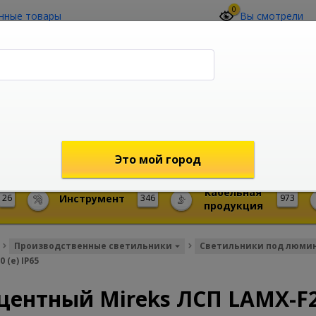
0
нные товары
Вы смотрели
О компании
Контакты
(4212) 73-60-42
Звоните с 09-00 до 19-00 (Хабаровск)
с 02-00 до 12-00 (МСК)
shop@mireks.ru
Это мой город
Кабельная
26
Инструмент
346
973
продукция
Производственные светильники
Светильники под люми
(e) IP65
нтный Mireks ЛСП LAMX-F24