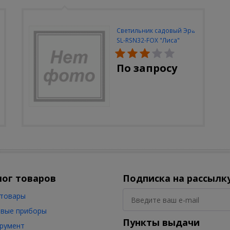
Светильник садовый Эра
SL-RSN32-FOX "Лиса"
солн.бат, полистоун,
цветной, 32 см
По запросу
лог товаров
Подписка на рассылк
товары
вые приборы
Пункты выдачи
румент