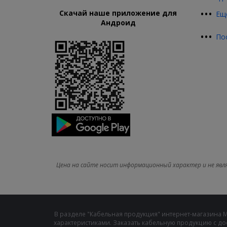
•
•
•
Скачай наше приложение для
Ещ
Андроид
•
•
•
По
Цена на сайте носит информационный характер и не явл
В разделе "Кабельная продукция" интернет-магазина 
характеристиками. Заказать кабельную продукцию с до