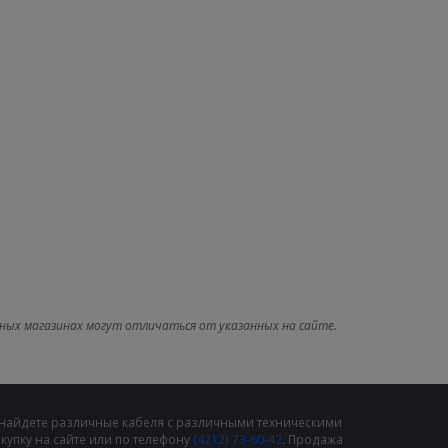
ных магазинах могут отличаться от указанных на сайте.
 найдете различные кабеля с различными техническими
упку на сайте или по телефону
(4212) 73-60-42
. Продажа