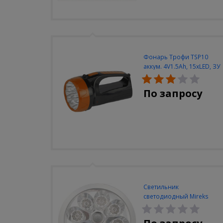
Фонарь Трофи TSP10
аккум. 4V1.5Ah, 15xLED, ЗУ
вилка 220V
По запросу
Светильник
светодиодный Mireks
С-310-80-S (5W/4000-
5000K/500lm/датчик