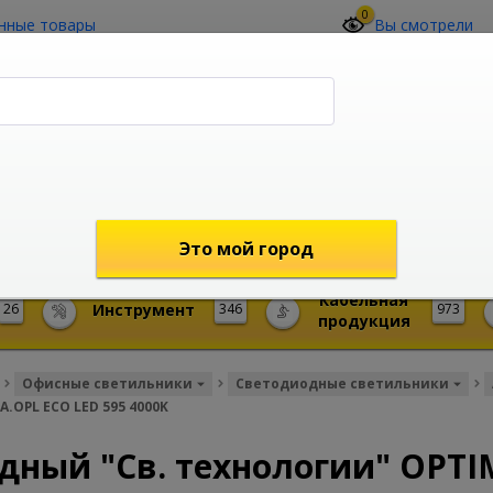
0
нные товары
Вы смотрели
О компании
Контакты
(4212) 73-60-42
Звоните с 09-00 до 19-00 (Хабаровск)
с 02-00 до 12-00 (МСК)
shop@mireks.ru
Это мой город
Кабельная
26
Инструмент
346
973
продукция
Офисные светильники
Светодиодные светильники
.OPL ECO LED 595 4000K
дный "Св. технологии" OPTI