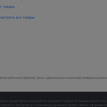
е товары
смотреть все товары
яется публичной офертой. Цены и фактическое количество товаров в рознич
Мирэкс представлен широкий ассортимент товаров. В нашем каталоге вы
ставкой по Хабаровску и Комсомольску можно прямо сейчас, оформив пок