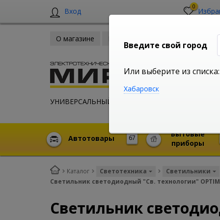
0
Вход
Избра
О магазине
Новости
Оплата и доставка
Введите свой город
Или выберите из списка:
Хабаровск
УНИВЕРСАЛЬНЫЙ ИНТЕРНЕТ МАГАЗИН
Бытовые
Автотовары
67
приборы
Каталог
Светотехника
Светильники
Светильник светодиодный "Св. технологии" OPTIMA
Светильник светодио