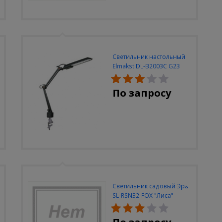
Светильник настольный
Elmakst DL-B2003C G23
черный струбцина
По запросу
Светильник садовый Эра
SL-RSN32-FOX "Лиса"
солн.бат, полистоун,
цветной, 32 см