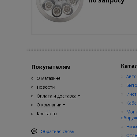
По запросу
движения)
Ката
Покупателям
Авто
О магазине
Быто
Новости
Инст
Оплата и доставка
Кабе
О компании
Монт
Контакты
оборуд
Низк
Обратная связь
Отде