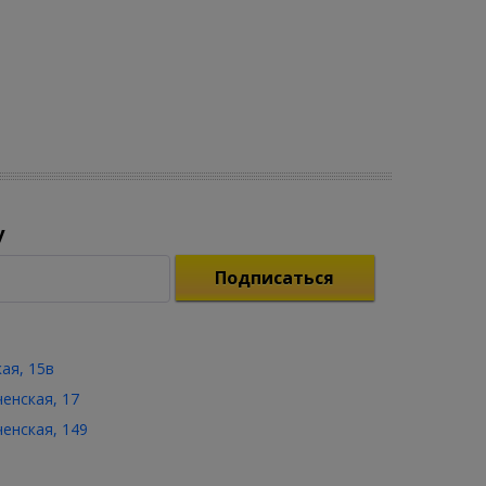
у
Подписаться
кая, 15в
ченская, 17
ченская, 149