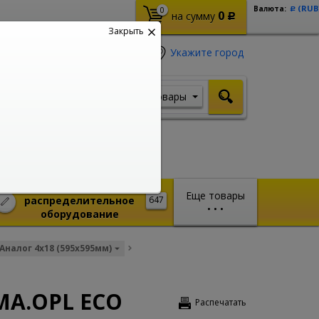
(RUB
Валюта:
0
Р
0
на сумму
Р
Закрыть
Укажите город
Товары
Я ищу, например,
Кабель ВВГ
Монтажное и
Еще товары
распределительное
647
•
•
•
оборудование
Аналог 4x18 (595x595мм)
MA.OPL ECO
Распечатать