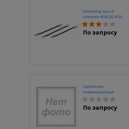
Коннектор Эра LS-
connector-RGB-DD-IP20
(3шт/уп)
По запросу
Светильник
люминесцентный
Navigator NEL-A2-E130-T4-
840/WH
По запросу