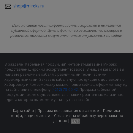
shop@mireks.ru
Цена на сайте носит информационный характер и не является
публичной офертой. Цены и фактическое количество товаров в
розничных магазинах могут отличаться от указанных на сайте.
В разделе "Кабельная продукция" интернет-магазина Мирэкс
представлен широкий ассортимент товаров. В нашем каталоге вы
найдете различные кабеля с различными техническими
характеристиками. Заказать кабельную продукцию с доставкой по
Хабаровску и Комсомольску можно прямо сейчас, оформив покупку
на сайте или по телефону
(4212) 73-60-42
. Продажа кабельной
продукции так же осуществляется в наших розничных магазинах,
адреса которых вы можете узнать у нас на сайте.
Карта сайта
|
Правила пользования магазином
|
Политика
конфиденциальности
|
Cогласие на обработку персональных
данных
|