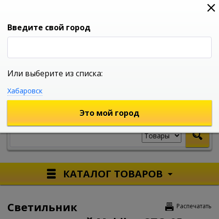
0
0
0
Вход
Введите свой город
Или выберите из списка:
УНИВЕРСАЛЬНЫЙ ИНТЕРНЕТ МАГАЗИН
Хабаровск
УКАЖИТЕ ГОРОД
Это мой город
КАТАЛОГ ТОВАРОВ
Светильник
Распечатать