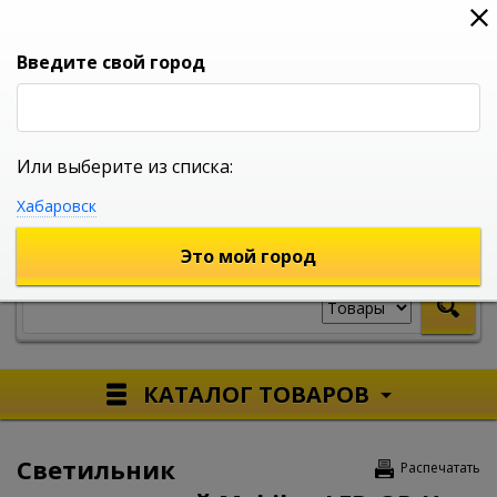
0
0
0
Вход
Введите свой город
Или выберите из списка:
УНИВЕРСАЛЬНЫЙ ИНТЕРНЕТ МАГАЗИН
Хабаровск
УКАЖИТЕ ГОРОД
Это мой город
КАТАЛОГ ТОВАРОВ
Светильник
Распечатать