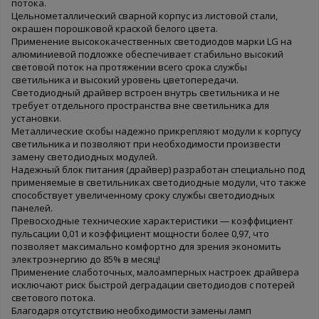
потока.
Цельнометаллический сварной корпус из листовой стали,
окрашен порошковой краской белого цвета.
Применение высококачественных светодиодов марки LG на
алюминиевой подложке обеспечивает стабильно высокий
световой поток на протяжении всего срока службы
светильника и высокий уровень цветопередачи.
Светодиодный драйвер встроен внутрь светильника и не
требует отдельного пространства вне светильника для
установки.
Металлические скобы надежно прикрепляют модули к корпусу
светильника и позволяют при необходимости произвести
замену светодиодных модулей.
Надежный блок питания (драйвер) разработан специально под
применяемые в светильниках светодиодные модули, что также
способствует увеличенному сроку службы светодиодных
панелей.
Превосходные технические характеристики — коэффициент
пульсации 0,01 и коэффициент мощности более 0,97, что
позволяет максимально комфортно для зрения экономить
электроэнергию до 85% в месяц!
Применение слаботочных, малоамперных настроек драйвера
исключают риск быстрой деградации светодиодов с потерей
светового потока.
Благодаря отсутствию необходимости замены ламп