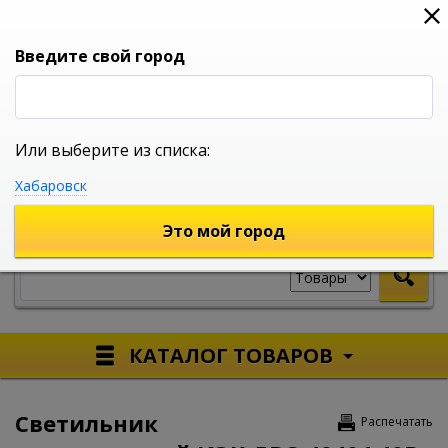
0
0
0
Вход
Введите свой город
Или выберите из списка:
УНИВЕРСАЛЬНЫЙ ИНТЕРНЕТ МАГАЗИН
Хабаровск
УКАЖИТЕ ГОРОД
Это мой город
КАТАЛОГ ТОВАРОВ
Светильник
Распечатать