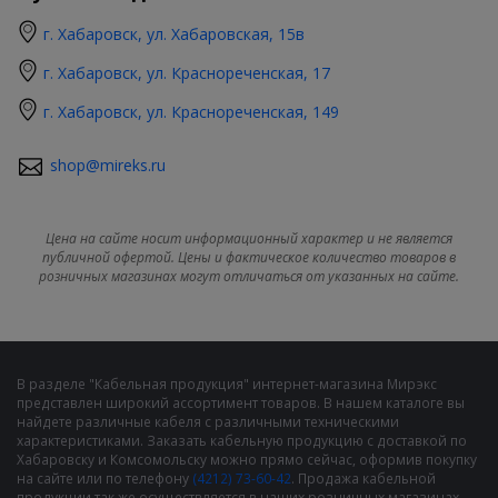
г. Хабаровск, ул. Хабаровская, 15в
г. Хабаровск, ул. Краснореченская, 17
г. Хабаровск, ул. Краснореченская, 149
shop@mireks.ru
Цена на сайте носит информационный характер и не является
публичной офертой. Цены и фактическое количество товаров в
розничных магазинах могут отличаться от указанных на сайте.
В разделе "Кабельная продукция" интернет-магазина Мирэкс
представлен широкий ассортимент товаров. В нашем каталоге вы
найдете различные кабеля с различными техническими
характеристиками. Заказать кабельную продукцию с доставкой по
Хабаровску и Комсомольску можно прямо сейчас, оформив покупку
на сайте или по телефону
(4212) 73-60-42
. Продажа кабельной
продукции так же осуществляется в наших розничных магазинах,