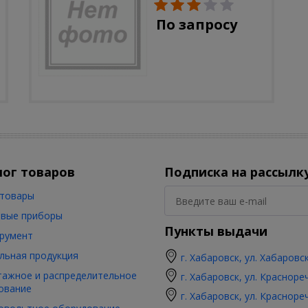
солн.бат, полистоун,
цветной, 32 см
По запросу
лог товаров
Подписка на рассылк
товары
вые приборы
Пункты выдачи
румент
льная продукция
г. Хабаровск, ул. Хабаровс
ажное и распределительное
г. Хабаровск, ул. Красноре
ование
г. Хабаровск, ул. Красноре