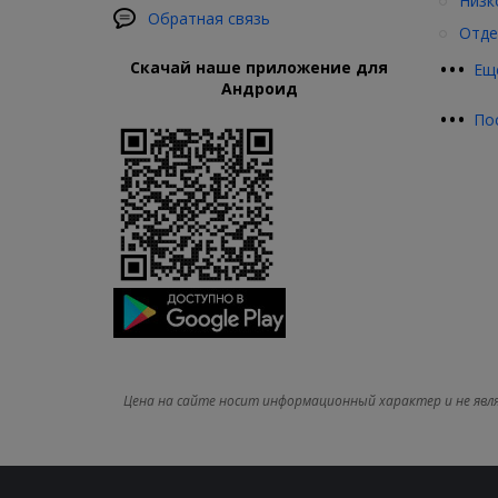
Низк
Обратная связь
Отде
•
•
•
Скачай наше приложение для
Ещ
Андроид
•
•
•
По
Цена на сайте носит информационный характер и не явл