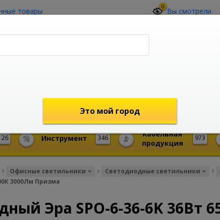
0
нные товары
Вы смотрели
О компании
Контакты
(4212) 73-60-42
Звоните с 09-00 до 19-00 (Хабаровск)
с 02-00 до 12-00 (МСК)
shop@mireks.ru
Это мой город
Кабельная
26
Инструмент
346
973
продукция
Офисные светильники
Светодиодные светильники
00К 3000Лм Призма
ный Эра SPO-6-36-6K 36Вт 6