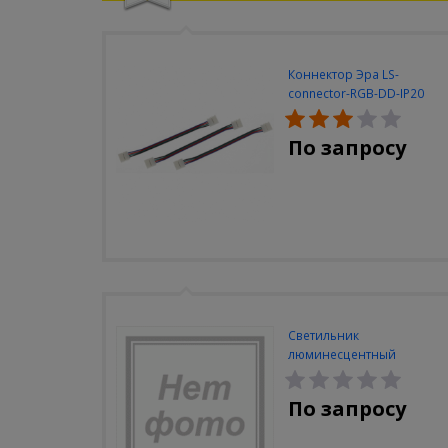
Коннектор Эра LS-
connector-RGB-DD-IP20
(3шт/уп)
По запросу
Светильник
люминесцентный
Navigator NEL-A2-E130-T4-
840/WH
По запросу