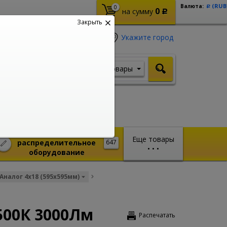
(RUB
Валюта:
0
Р
0
на сумму
Р
Закрыть
Укажите город
Товары
Я ищу, например,
Кабель ВВГ
Монтажное и
Еще товары
распределительное
647
•
•
•
оборудование
Аналог 4x18 (595x595мм)
500К 3000Лм
Распечатать