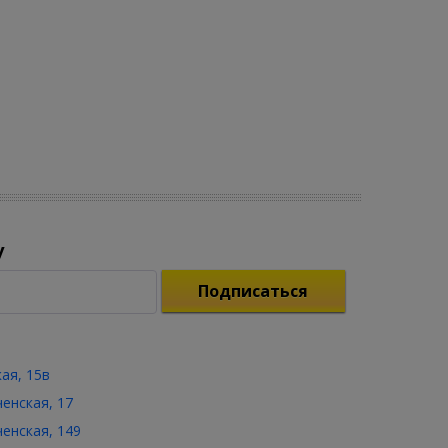
у
Подписаться
кая, 15в
ченская, 17
ченская, 149