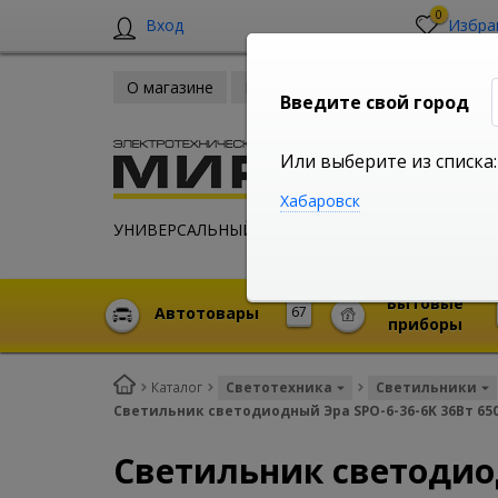
0
Вход
Избра
О магазине
Новости
Оплата и доставка
Введите свой город
Или выберите из списка:
Хабаровск
УНИВЕРСАЛЬНЫЙ ИНТЕРНЕТ МАГАЗИН
Бытовые
Автотовары
67
приборы
Каталог
Светотехника
Светильники
Светильник светодиодный Эра SPO-6-36-6K 36Вт 65
Светильник светодиод