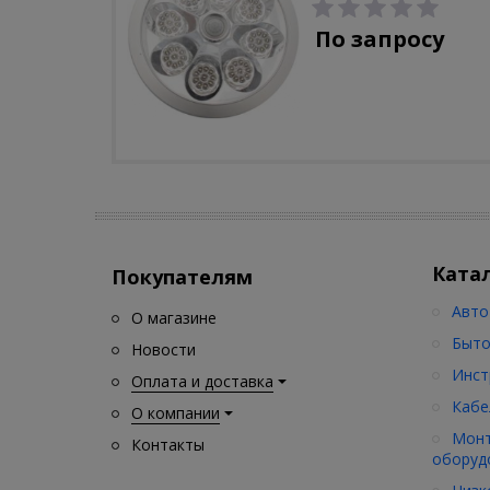
С-310-80-S (5W/4000-
5000K/500lm/датчик
По запросу
движения)
Ката
Покупателям
Авто
О магазине
Быто
Новости
Инст
Оплата и доставка
Кабе
О компании
Монт
Контакты
оборуд