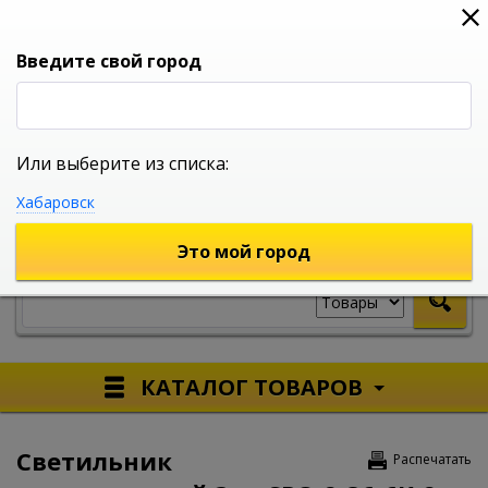
0
0
0
Вход
Введите свой город
Или выберите из списка:
УНИВЕРСАЛЬНЫЙ ИНТЕРНЕТ МАГАЗИН
Хабаровск
УКАЖИТЕ ГОРОД
Это мой город
КАТАЛОГ ТОВАРОВ
Светильник
Распечатать