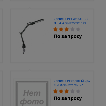
Светильник настольный
Elmakst DL-B2003C G23
черный струбцина
По запросу
Светильник садовый Эра
SL-RSN32-FOX "Лиса"
солн.бат, полистоун,
цветной, 32 см
По запросу