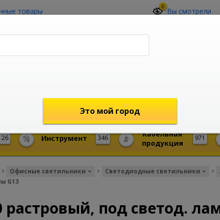
0
нные товары
Вы смотрели
О компании
Контакты
(4212) 73-60-42
Звоните с 09-00 до 19-00 (Хабаровск)
с 02-00 до 12-00 (МСК)
shop@mireks.ru
Это мой город
Кабельная
26
Инструмент
346
971
продукция
Офисные светильники
Светодиодные светильники
пы G13
 растровый, под светод. ла