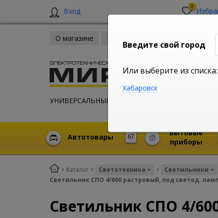
0
Вход
Избра
О магазине
Новости
Оплата и доставка
Введите свой город
Или выберите из списка:
Хабаровск
УНИВЕРСАЛЬНЫЙ ИНТЕРНЕТ МАГАЗИН
Бытовые
Автотовары
67
приборы
Каталог
Светотехника
Светильники
Светильник СПО 4/600 растровый, под светод. лам
Светильник СПО 4/600