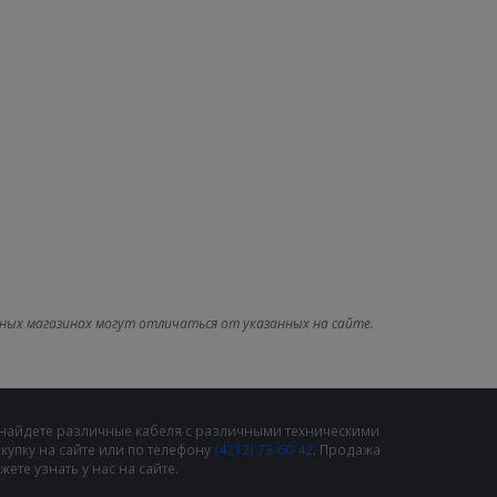
ных магазинах могут отличаться от указанных на сайте.
 найдете различные кабеля с различными техническими
упку на сайте или по телефону
(4212) 73-60-42
. Продажа
те узнать у нас на сайте.