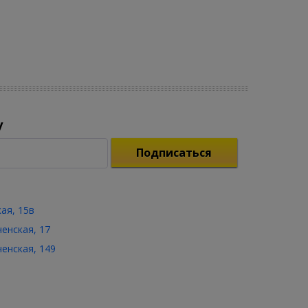
у
Подписаться
кая, 15в
ченская, 17
ченская, 149