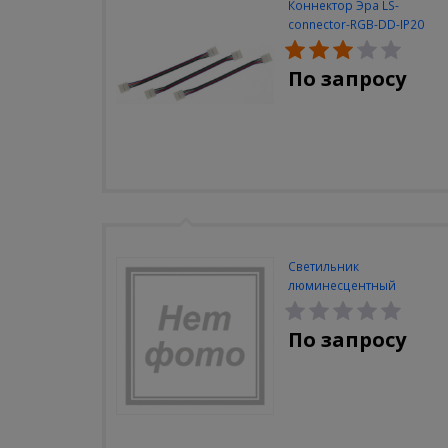
Коннектор Эра LS-
connector-RGB-DD-IP20
(3шт/уп)
По запросу
Светильник
люминесцентный
Navigator NEL-A2-E130-T4-
840/WH
По запросу