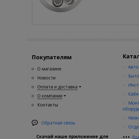
Ката
Покупателям
Авто
О магазине
Быто
Новости
Инст
Оплата и доставка
Кабе
О компании
Монт
Контакты
оборуд
Низк
Обратная связь
Отде
•
•
•
Скачай наше приложение для
Ещ