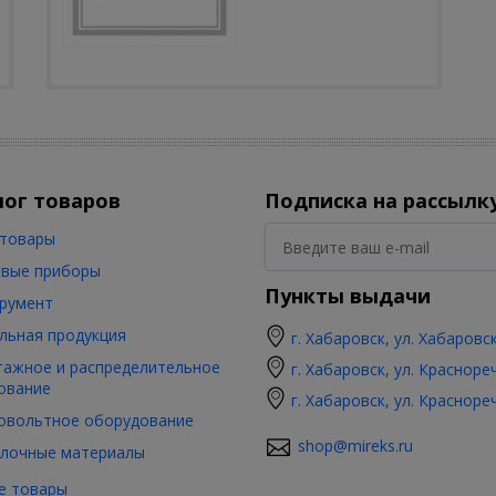
лог товаров
Подписка на рассылк
товары
вые приборы
Пункты выдачи
румент
льная продукция
г. Хабаровск, ул. Хабаровс
ажное и распределительное
г. Хабаровск, ул. Красноре
ование
г. Хабаровск, ул. Красноре
овольтное оборудование
shop@mireks.ru
лочные материалы
е товары