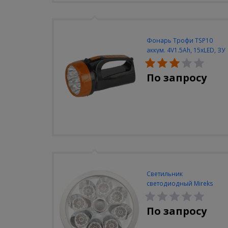
Фонарь Трофи TSP10
аккум. 4V1.5Ah, 15xLED, ЗУ
вилка 220V
По запросу
Светильник
светодиодный Mireks
С-310-80-S (5W/4000-
5000K/500lm/датчик
По запросу
движения)