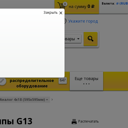
(RUB
Валюта:
0
Р
0
на сумму
Р
Закрыть
Укажите город
Товары
Я ищу, например,
Кабель ВВГ
Монтажное и
Еще товары
распределительное
647
•
•
•
оборудование
Аналог 4x18 (595x595мм)
мпы G13
Распечатать