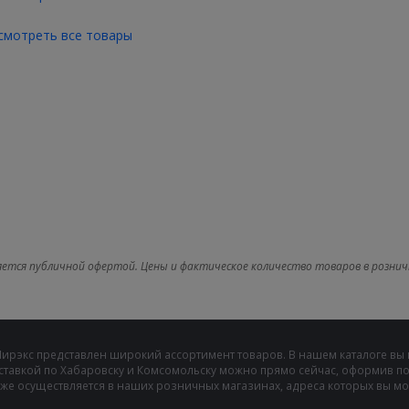
смотреть все товары
яется публичной офертой. Цены и фактическое количество товаров в рознич
Мирэкс представлен широкий ассортимент товаров. В нашем каталоге вы
ставкой по Хабаровску и Комсомольску можно прямо сейчас, оформив пок
же осуществляется в наших розничных магазинах, адреса которых вы може