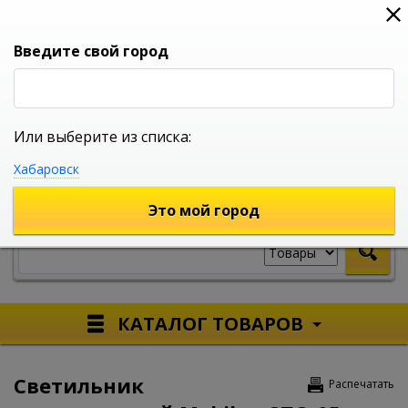
0
0
0
Вход
Введите свой город
Или выберите из списка:
УНИВЕРСАЛЬНЫЙ ИНТЕРНЕТ МАГАЗИН
Хабаровск
УКАЖИТЕ ГОРОД
Это мой город
КАТАЛОГ ТОВАРОВ
Светильник
Распечатать