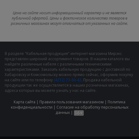
Цена на сайте носит информационный характер и не является
публичной офертой. Цены и фактическое количество товаров в
розничных магазинах могут отличаться от указанных на сайте.
В разделе "Кабельная продукция" интернет-магазина Мирэкс
представлен широкий ассортимент товаров. В нашем каталоге вы
найдете различные кабеля с различными техническими
характеристиками. Заказать кабельную продукцию с доставкой по
Хабаровску и Комсомольску можно прямо сейчас, оформив покупку
на сайте или по телефону
(4212) 73-60-42
. Продажа кабельной
продукции так же осуществляется в наших розничных магазинах,
адреса которых вы можете узнать у нас на сайте.
Карта сайта
|
Правила пользования магазином
|
Политика
конфиденциальности
|
Cогласие на обработку персональных
данных
|