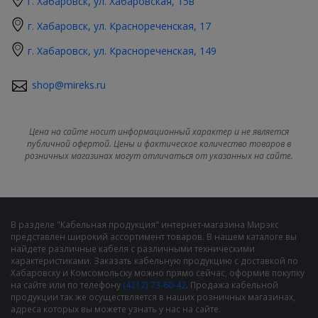
г. Хабаровск, ул. Хабаровская, 15в
г. Хабаровск, ул. Краснореченская, 17
г. Хабаровск, ул. Краснореченская, 149
shop@mireks.ru
Цена на сайте носит информационный характер и не является
публичной офертой. Цены и фактическое количество товаров в
розничных магазинах могут отличаться от указанных на сайте.
В разделе "Кабельная продукция" интернет-магазина Мирэкс
представлен широкий ассортимент товаров. В нашем каталоге вы
найдете различные кабеля с различными техническими
характеристиками. Заказать кабельную продукцию с доставкой по
Хабаровску и Комсомольску можно прямо сейчас, оформив покупку
на сайте или по телефону
(4212) 73-60-42
. Продажа кабельной
продукции так же осуществляется в наших розничных магазинах,
адреса которых вы можете узнать у нас на сайте.