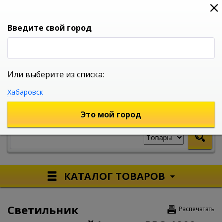
0
0
0
Вход
Введите свой город
Или выберите из списка:
УНИВЕРСАЛЬНЫЙ ИНТЕРНЕТ МАГАЗИН
Хабаровск
УКАЖИТЕ ГОРОД
Это мой город
КАТАЛОГ ТОВАРОВ
Светильник
Распечатать