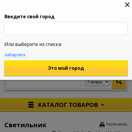
0
0
0
Вход
Введите свой город
Или выберите из списка:
УНИВЕРСАЛЬНЫЙ ИНТЕРНЕТ МАГАЗИН
Хабаровск
УКАЖИТЕ ГОРОД
Это мой город
КАТАЛОГ ТОВАРОВ
Светильник
Распечатать