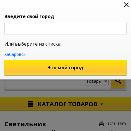
0
0
0
Вход
Введите свой город
Или выберите из списка:
УНИВЕРСАЛЬНЫЙ ИНТЕРНЕТ МАГАЗИН
Хабаровск
УКАЖИТЕ ГОРОД
Это мой город
КАТАЛОГ ТОВАРОВ
Светильник
Распечатать