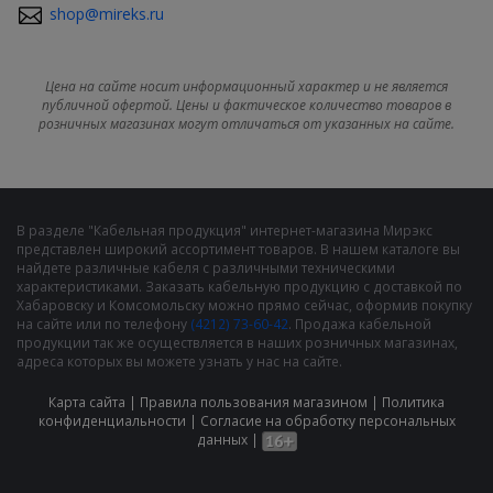
shop@mireks.ru
Цена на сайте носит информационный характер и не является
публичной офертой. Цены и фактическое количество товаров в
розничных магазинах могут отличаться от указанных на сайте.
В разделе "Кабельная продукция" интернет-магазина Мирэкс
представлен широкий ассортимент товаров. В нашем каталоге вы
найдете различные кабеля с различными техническими
характеристиками. Заказать кабельную продукцию с доставкой по
Хабаровску и Комсомольску можно прямо сейчас, оформив покупку
на сайте или по телефону
(4212) 73-60-42
. Продажа кабельной
продукции так же осуществляется в наших розничных магазинах,
адреса которых вы можете узнать у нас на сайте.
Карта сайта
|
Правила пользования магазином
|
Политика
конфиденциальности
|
Cогласие на обработку персональных
данных
|