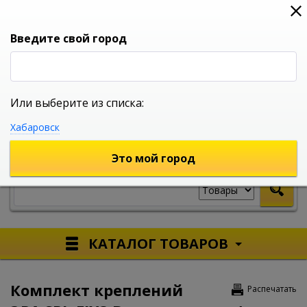
0
0
0
Вход
Введите свой город
Или выберите из списка:
УНИВЕРСАЛЬНЫЙ ИНТЕРНЕТ МАГАЗИН
Хабаровск
УКАЖИТЕ ГОРОД
Это мой город
КАТАЛОГ ТОВАРОВ
Комплект креплений
Распечатать