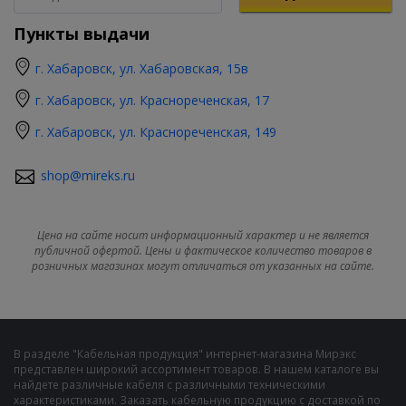
Пункты выдачи
г. Хабаровск, ул. Хабаровская, 15в
г. Хабаровск, ул. Краснореченская, 17
г. Хабаровск, ул. Краснореченская, 149
shop@mireks.ru
Цена на сайте носит информационный характер и не является
публичной офертой. Цены и фактическое количество товаров в
розничных магазинах могут отличаться от указанных на сайте.
В разделе "Кабельная продукция" интернет-магазина Мирэкс
представлен широкий ассортимент товаров. В нашем каталоге вы
найдете различные кабеля с различными техническими
характеристиками. Заказать кабельную продукцию с доставкой по