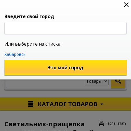
0
0
0
Вход
Введите свой город
Или выберите из списка:
УНИВЕРСАЛЬНЫЙ ИНТЕРНЕТ МАГАЗИН
Хабаровск
УКАЖИТЕ ГОРОД
Это мой город
КАТАЛОГ ТОВАРОВ
Светильник-прищепка
Распечатать