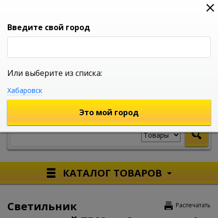
0
0
0
Вход
Введите свой город
Или выберите из списка:
УНИВЕРСАЛЬНЫЙ ИНТЕРНЕТ МАГАЗИН
Хабаровск
УКАЖИТЕ ГОРОД
Это мой город
КАТАЛОГ ТОВАРОВ
Светильник
Распечатать