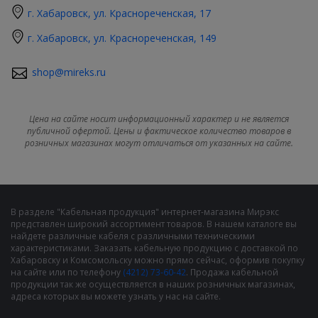
г. Хабаровск, ул. Краснореченская, 17
г. Хабаровск, ул. Краснореченская, 149
shop@mireks.ru
Цена на сайте носит информационный характер и не является
публичной офертой. Цены и фактическое количество товаров в
розничных магазинах могут отличаться от указанных на сайте.
В разделе "Кабельная продукция" интернет-магазина Мирэкс
представлен широкий ассортимент товаров. В нашем каталоге вы
найдете различные кабеля с различными техническими
характеристиками. Заказать кабельную продукцию с доставкой по
Хабаровску и Комсомольску можно прямо сейчас, оформив покупку
на сайте или по телефону
(4212) 73-60-42
. Продажа кабельной
продукции так же осуществляется в наших розничных магазинах,
адреса которых вы можете узнать у нас на сайте.