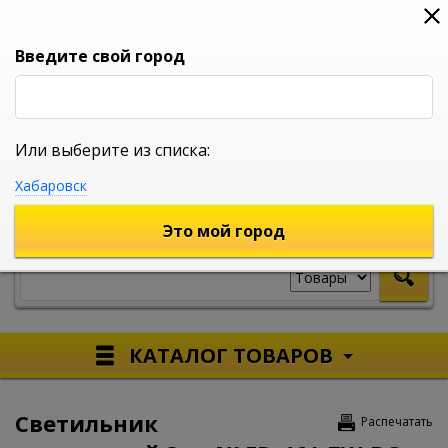
0
0
0
Вход
Введите свой город
Или выберите из списка:
УНИВЕРСАЛЬНЫЙ ИНТЕРНЕТ МАГАЗИН
Хабаровск
УКАЖИТЕ ГОРОД
Это мой город
КАТАЛОГ ТОВАРОВ
Светильник
Распечатать