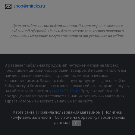
shop@mireks.ru
Цена на сайте носит информационный характер и не является
публичной офертой. Цены и фактическое количество товаров в
розничных магазинах могут отличаться от указанных на сайте.
В разделе "Кабельная продукция" интернет-магазина Мирэкс
представлен широкий ассортимент товаров. В нашем каталоге вы
найдете различные кабеля с различными техническими
характеристиками. Заказать кабельную продукцию с доставкой по
Хабаровску и Комсомольску можно прямо сейчас, оформив покупку
на сайте или по телефону
(4212) 73-60-42
. Продажа кабельной
продукции так же осуществляется в наших розничных магазинах,
адреса которых вы можете узнать у нас на сайте.
Карта сайта
|
Правила пользования магазином
|
Политика
конфиденциальности
|
Cогласие на обработку персональных
данных
|