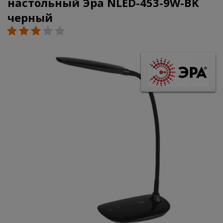
настольный Эра NLED-453-9W-BK
черный