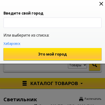
0
0
0
Вход
Введите свой город
Или выберите из списка:
УНИВЕРСАЛЬНЫЙ ИНТЕРНЕТ МАГАЗИН
Хабаровск
УКАЖИТЕ ГОРОД
Это мой город
КАТАЛОГ ТОВАРОВ
Светильник
Распечатать