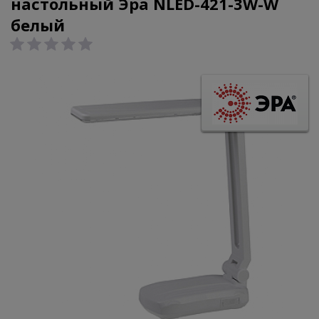
настольный Эра NLED-421-3W-W
белый