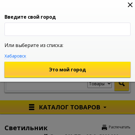
0
0
0
Вход
Введите свой город
Или выберите из списка:
УНИВЕРСАЛЬНЫЙ ИНТЕРНЕТ МАГАЗИН
Хабаровск
УКАЖИТЕ ГОРОД
Это мой город
КАТАЛОГ ТОВАРОВ
Светильник
Распечатать