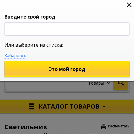
0
0
0
Вход
Введите свой город
Или выберите из списка:
УНИВЕРСАЛЬНЫЙ ИНТЕРНЕТ МАГАЗИН
Хабаровск
УКАЖИТЕ ГОРОД
Это мой город
КАТАЛОГ ТОВАРОВ
Светильник
Распечатать