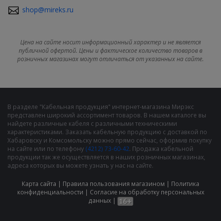
shop@mireks.ru
Цена на сайте носит информационный характер и не является
публичной офертой. Цены и фактическое количество товаров в
розничных магазинах могут отличаться от указанных на сайте.
В разделе "Кабельная продукция" интернет-магазина Мирэкс
представлен широкий ассортимент товаров. В нашем каталоге вы
найдете различные кабеля с различными техническими
характеристиками. Заказать кабельную продукцию с доставкой по
Хабаровску и Комсомольску можно прямо сейчас, оформив покупку
на сайте или по телефону
(4212) 73-60-42
. Продажа кабельной
продукции так же осуществляется в наших розничных магазинах,
адреса которых вы можете узнать у нас на сайте.
Карта сайта
|
Правила пользования магазином
|
Политика
конфиденциальности
|
Cогласие на обработку персональных
данных
|