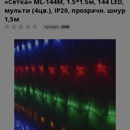
«Cетка» ML-144M, 1.5*1.5м, 144 LED,
мульти (4цв.), IP20, прозрачн. шнур
1,5м
Артикул :
2598