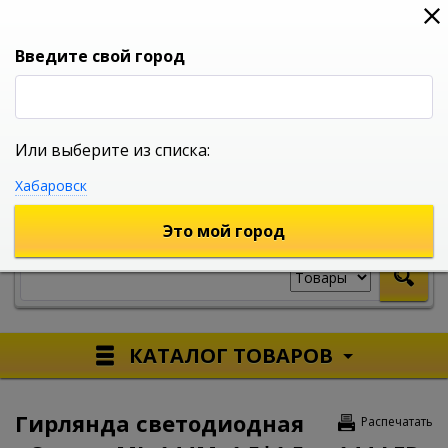
0
0
0
Вход
Введите свой город
Или выберите из списка:
УНИВЕРСАЛЬНЫЙ ИНТЕРНЕТ МАГАЗИН
Хабаровск
УКАЖИТЕ ГОРОД
Это мой город
КАТАЛОГ ТОВАРОВ
Гирлянда светодиодная
Распечатать