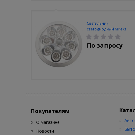
Светильник
светодиодный Mireks
С-310-80-S (5W/4000-
5000K/500lm/датчик
По запросу
движения)
Ката
Покупателям
Авто
О магазине
Быто
Новости