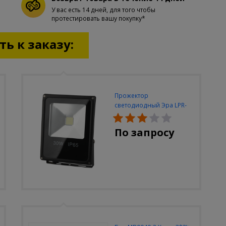
У вас есть 14 дней, для того чтобы
протестировать вашу покупку*
ь к заказу:
Прожектор
светодиодный Эра LPR-
30W-6500K-M
По запросу