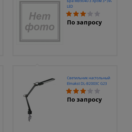
Бра MB9040-3 Хром 3*3W
LED
По запросу
Светильник настольный
Elmakst DL-B2003C G23
черный струбцина
По запросу