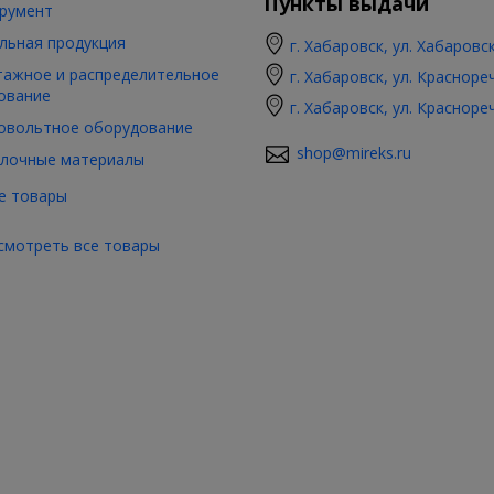
Пункты выдачи
румент
льная продукция
г. Хабаровск, ул. Хабаровс
ажное и распределительное
г. Хабаровск, ул. Красноре
ование
г. Хабаровск, ул. Красноре
овольтное оборудование
shop@mireks.ru
лочные материалы
е товары
смотреть все товары