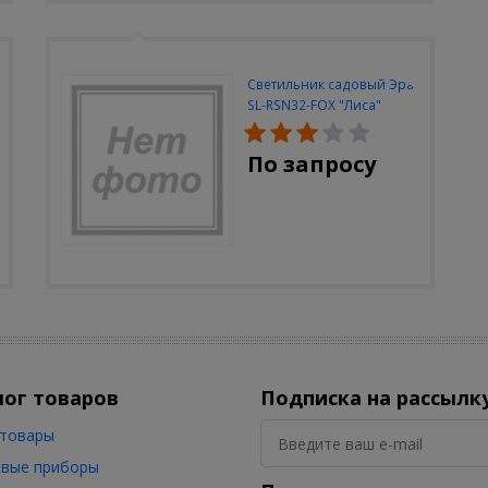
Светильник садовый Эра
SL-RSN32-FOX "Лиса"
солн.бат, полистоун,
цветной, 32 см
По запросу
лог товаров
Подписка на рассылк
товары
вые приборы