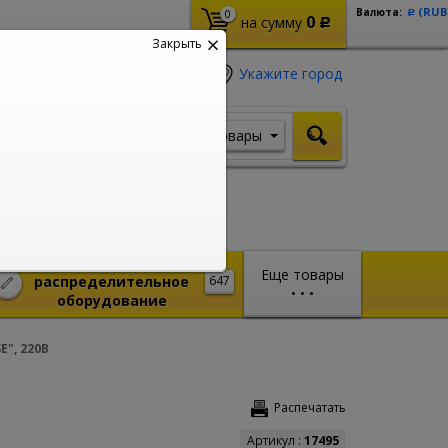
(RUB
Валюта:
0
Р
0
на сумму
Р
Закрыть
Укажите город
Товары
Я ищу, например,
Кабель ВВГ
Монтажное и
Еще товары
распределительное
647
•
•
•
оборудование
", 220В
Распечатать
Артикул :
17495