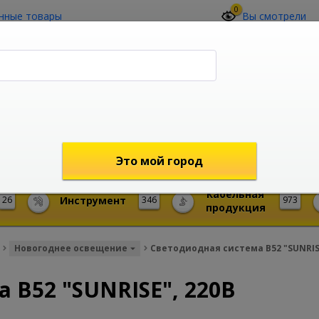
0
нные товары
Вы смотрели
О компании
Контакты
(4212) 73-60-42
Звоните с 09-00 до 19-00 (Хабаровск)
с 02-00 до 12-00 (МСК)
shop@mireks.ru
Это мой город
Кабельная
26
Инструмент
346
973
продукция
Новогоднее освещение
Светодиодная система B52 "SUNRISE
 B52 "SUNRISE", 220В