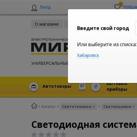
0
Вход
Избра
О магазине
Новости
Оплата и доставка
Введите свой город
Или выберите из списка:
Хабаровск
УНИВЕРСАЛЬНЫЙ ИНТЕРНЕТ МАГАЗИН
Бытовые
Автотовары
67
приборы
Каталог
Светотехника
Светильники
Светодиодная система