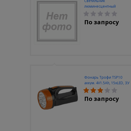
Светильник
люминесцентный
Navigator NEL-A2-E130-T4-
840/WH
По запросу
Фонарь Трофи TSP10
аккум. 4V1.5Ah, 15xLED, ЗУ
вилка 220V
По запросу