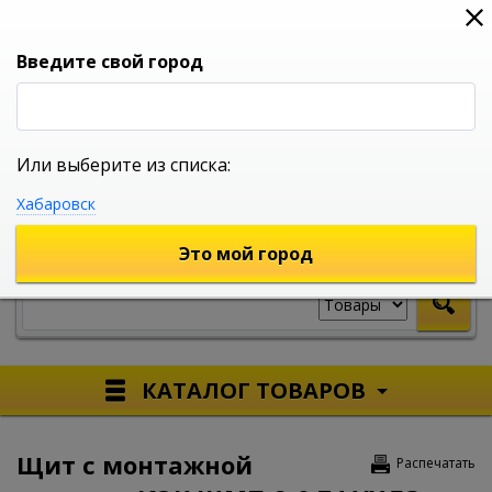
0
0
0
Вход
Введите свой город
Или выберите из списка:
УНИВЕРСАЛЬНЫЙ ИНТЕРНЕТ МАГАЗИН
Хабаровск
УКАЖИТЕ ГОРОД
Это мой город
КАТАЛОГ ТОВАРОВ
Щит с монтажной
Распечатать