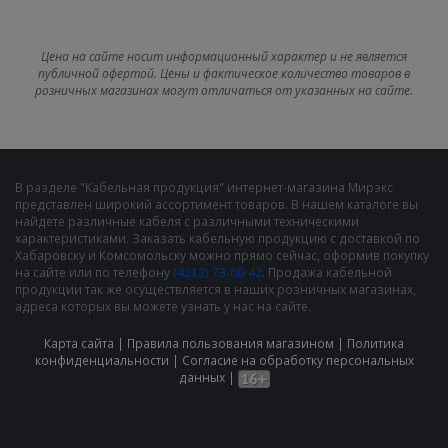
Цена на сайте носит информационный характер и не является
публичной офертой. Цены и фактическое количество товаров в
розничных магазинах могут отличаться от указанных на сайте.
В разделе "Кабельная продукция" интернет-магазина Мирэкс
представлен широкий ассортимент товаров. В нашем каталоге вы
найдете различные кабеля с различными техническими
характеристиками. Заказать кабельную продукцию с доставкой по
Хабаровску и Комсомольску можно прямо сейчас, оформив покупку
на сайте или по телефону
(4212) 73-60-42
. Продажа кабельной
продукции так же осуществляется в наших розничных магазинах,
адреса которых вы можете узнать у нас на сайте.
Карта сайта
|
Правила пользования магазином
|
Политика
конфиденциальности
|
Cогласие на обработку персональных
данных
|