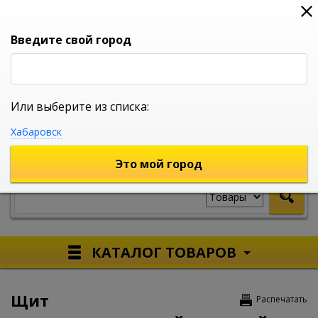
0
0
0
Вход
Введите свой город
Или выберите из списка:
УНИВЕРСАЛЬНЫЙ ИНТЕРНЕТ МАГАЗИН
Хабаровск
УКАЖИТЕ ГОРОД
Это мой город
КАТАЛОГ ТОВАРОВ
Щит
Распечатать