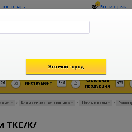
0
нные товары
Вы смотрели
О компании
Контакты
(4212) 73-60-42
Звоните с 09-00 до 19-00 (Хабаровск)
с 02-00 до 12-00 (МСК)
shop@mireks.ru
Это мой город
Кабельная
26
Инструмент
346
973
продукция
ляция
Климатическая техника
Тёплые полы
Расход
и ТКС/К/