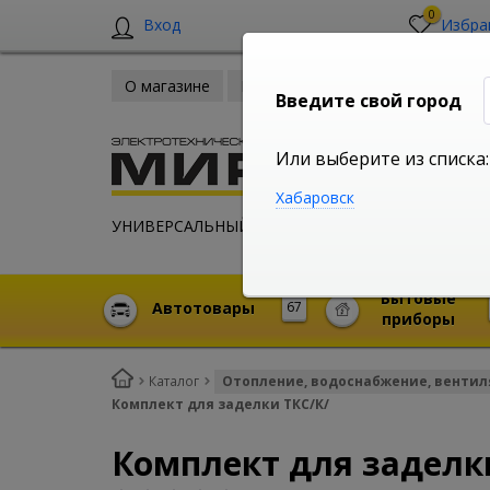
0
Вход
Избра
О магазине
Новости
Оплата и доставка
Введите свой город
Или выберите из списка:
Хабаровск
УНИВЕРСАЛЬНЫЙ ИНТЕРНЕТ МАГАЗИН
Бытовые
Автотовары
67
приборы
Каталог
Отопление, водоснабжение, венти
Комплект для заделки ТКС/К/
Комплект для заделк