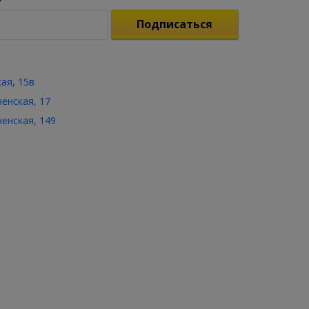
Подписаться
кая, 15в
ченская, 17
ченская, 149