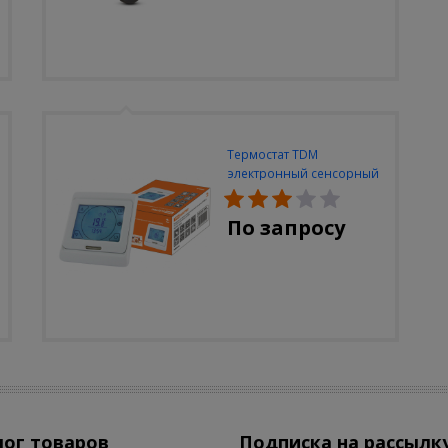
Термостат TDM
электронный сенсорный
ТТПЭ-2 16А 250В с
датчиком 3м
По запросу
лог товаров
Подписка на рассылк