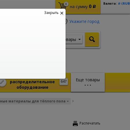
(RUB
Валюта:
0
Р
0
на сумму
Р
Закрыть
Укажите город
Товары
Я ищу, например,
Кабель ВВГ
Монтажное и
Еще товары
распределительное
647
•
•
•
оборудование
ные материалы для тёплого пола
Распечатать