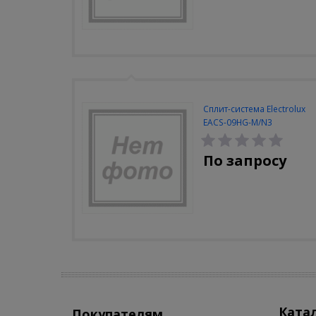
Сплит-система Electrolux
EACS-09HG-M/N3
По запросу
Ката
Покупателям