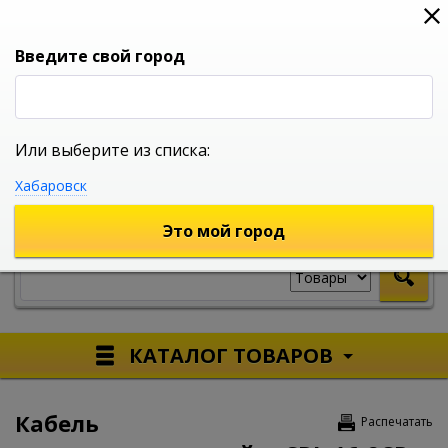
0
0
0
Вход
Введите свой город
Или выберите из списка:
УНИВЕРСАЛЬНЫЙ ИНТЕРНЕТ МАГАЗИН
Хабаровск
УКАЖИТЕ ГОРОД
Это мой город
КАТАЛОГ ТОВАРОВ
Кабель
Распечатать