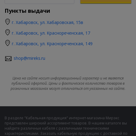
Пункты выдачи
г. Хабаровск, ул. Хабаровская, 15в
г. Хабаровск, ул. Краснореченская, 17
г. Хабаровск, ул. Краснореченская, 149
shop@mireks.ru
Цена на сайте носит информационный характер и не является
публичной офертой. Цены и фактическое количество товаров в
розничных магазинах могут отличаться от указанных на сайте.
В разделе "Кабельная продукция" интернет-магазина Мирэкс
представлен широкий ассортимент товаров. В нашем каталоге вы
найдете различные кабеля с различными техническими
характеристиками. Заказать кабельную продукцию с доставкой по