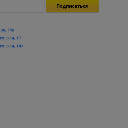
Подписаться
кая, 15в
ченская, 17
ченская, 149