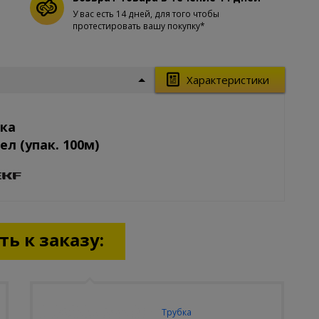
У вас есть 14 дней, для того чтобы
протестировать вашу покупку*
Характеристики
бка
л (упак. 100м)
ь к заказу:
Трубка