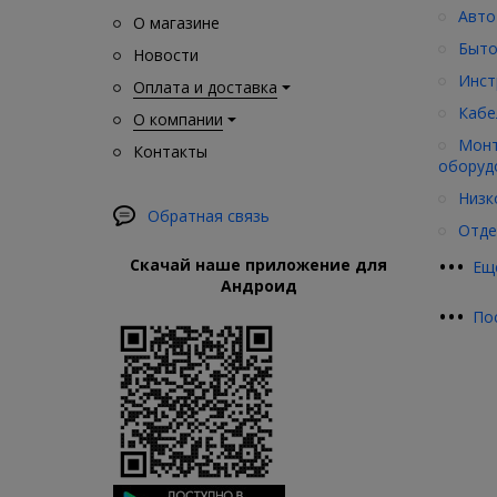
Авто
О магазине
Быто
Новости
Инст
Оплата и доставка
Кабе
О компании
Монт
Контакты
оборуд
Низк
Обратная связь
Отде
•
•
•
Скачай наше приложение для
Ещ
Андроид
•
•
•
По