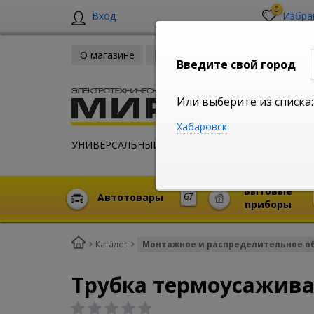
0
Вход
Избра
О магазине
Новости
Оплата и доставка
Введите свой город
Или выберите из списка:
Хабаровск
УНИВЕРСАЛЬНЫЙ ИНТЕРНЕТ МАГАЗИН
Бытовые
Автотовары
67
приборы
Каталог
Монтажное и распределительное о
Трубка термоусаживае