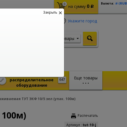
(RUB
Валюта:
0
Р
0
на сумму
Р
Закрыть
Укажите город
Товары
Я ищу, например,
Стабилизатор
Монтажное и
Еще товары
распределительное
647
•
•
•
оборудование
живаемая ТУТ ЭКФ 10/5 зел (упак. 100м)
 100м)
Распечатать
Артикул :
tut-10-j