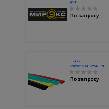
(КВТ)
По запросу
Трубка
термоусаживаемая ТУТ
ЭКФ 20/10 зеленая (упак.
100м)
По запросу