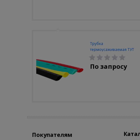
Трубка
термоусаживаемая ТУТ
ЭКФ 8/4 жел-зел (упак.
100м)
По запросу
Ката
Покупателям