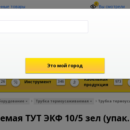
0
нные товары
Вы смотрели
О компании
Контакты
(4212) 73-60-42
Звоните с 09-00 до 19-00 (Хабаровск)
с 02-00 до 12-00 (МСК)
shop@mireks.ru
Это мой город
Кабельная
26
Инструмент
346
973
продукция
борудование
Трубка термоусаживаемая
Трубка термоуса
мая ТУТ ЭКФ 10/5 зел (упак.