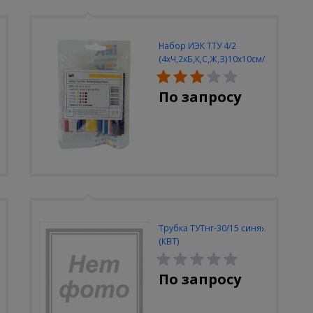
Набор ИЭК ТТУ 4/2
(4xЧ,2xБ,К,С,Ж,З)10x10см/
упак
По запросу
Трубка ТУТнг-30/15 синяя
(КВТ)
По запросу