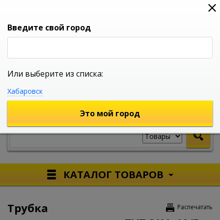
0
0
0
Вход
Введите свой город
Или выберите из списка:
УНИВЕРСАЛЬНЫЙ ИНТЕРНЕТ МАГАЗИН
Хабаровск
УКАЖИТЕ ГОРОД
Это мой город
КАТАЛОГ ТОВАРОВ
Трубка
Распечатать