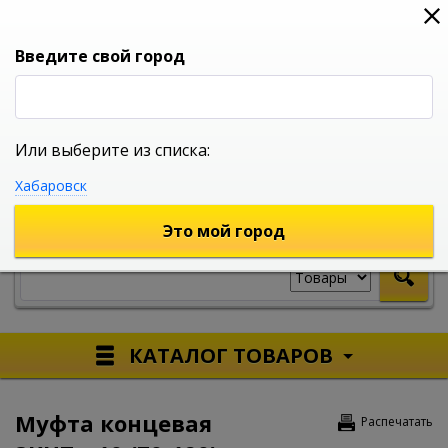
0
0
0
Вход
Введите свой город
Или выберите из списка:
УНИВЕРСАЛЬНЫЙ ИНТЕРНЕТ МАГАЗИН
Хабаровск
УКАЖИТЕ ГОРОД
Это мой город
КАТАЛОГ ТОВАРОВ
Муфта концевая
Распечатать