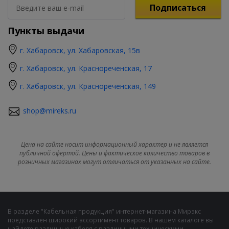
Подписаться
Пункты выдачи
г. Хабаровск, ул. Хабаровская, 15в
г. Хабаровск, ул. Краснореченская, 17
г. Хабаровск, ул. Краснореченская, 149
shop@mireks.ru
Цена на сайте носит информационный характер и не является
публичной офертой. Цены и фактическое количество товаров в
розничных магазинах могут отличаться от указанных на сайте.
В разделе "Кабельная продукция" интернет-магазина Мирэкс
представлен широкий ассортимент товаров. В нашем каталоге вы
найдете различные кабеля с различными техническими