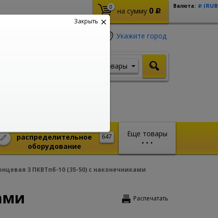
(RUB
Валюта:
0
Р
0
на сумму
Р
Закрыть
Укажите город
Товары
Я ищу, например,
Стабилизатор
Монтажное и
Еще товары
распределительное
647
•
•
•
оборудование
нцевая 3 ПКВТпб-10 (35-50) с наконечниками
ками
Распечатать