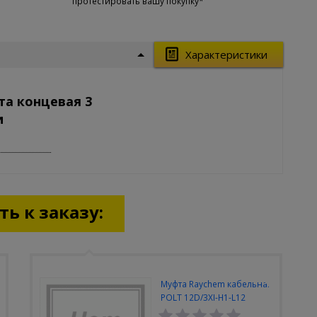
протестировать вашу покупку*
Характеристики
та концевая 3
и
ь к заказу:
Муфта Raychem кабельная
POLT 12D/3XI-H1-L12