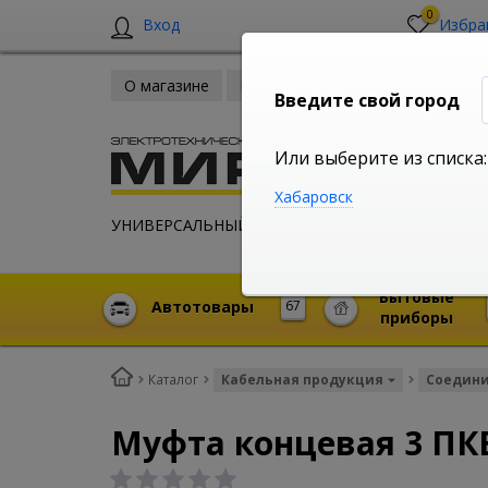
0
Вход
Избра
О магазине
Новости
Оплата и доставка
Введите свой город
Или выберите из списка:
Хабаровск
УНИВЕРСАЛЬНЫЙ ИНТЕРНЕТ МАГАЗИН
Бытовые
Автотовары
67
приборы
Каталог
Кабельная продукция
Соедини
Муфта концевая 3 ПКВ