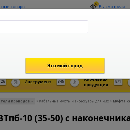
0
нные товары
Вы смотрели
О компании
Контакты
(4212) 73-60-42
Звоните с 09-00 до 19-00 (Хабаровск)
с 02-00 до 12-00 (МСК)
shop@mireks.ru
Это мой город
Кабельная
26
Инструмент
346
971
продукция
тели проводов
Кабельные муфты и аксессуары для них
Муфта ко
Тпб-10 (35-50) с наконечни