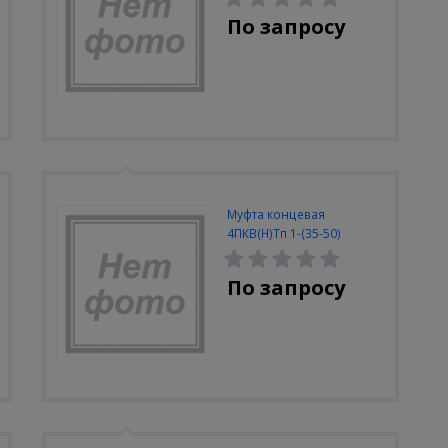
По запросу
Муфта концевая
4ПКВ(Н)Тп 1-(35-50)
(полиэтилен без брони)
По запросу