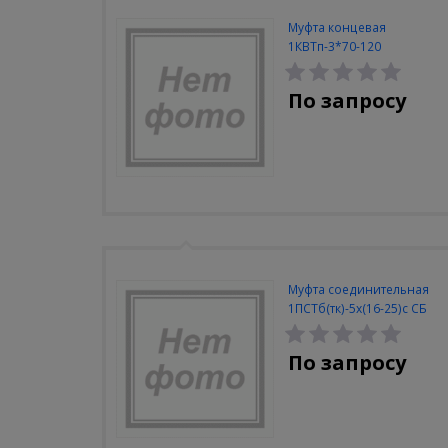
Муфта концевая
1КВТп-3*70-120
По запросу
Муфта соединительная
1ПСТб(тк)-5x(16-25)с СБ
По запросу