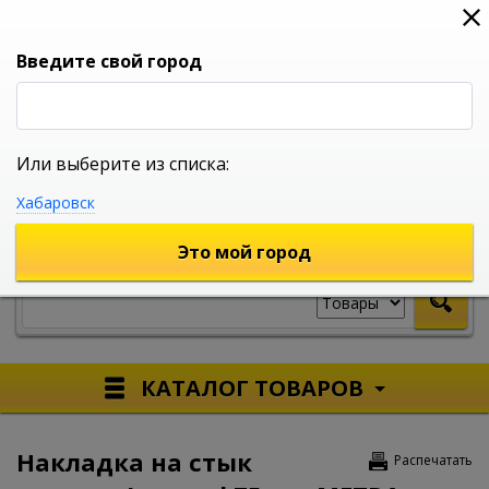
0
0
0
Вход
Введите свой город
Или выберите из списка:
УНИВЕРСАЛЬНЫЙ ИНТЕРНЕТ МАГАЗИН
Хабаровск
УКАЖИТЕ ГОРОД
Это мой город
КАТАЛОГ ТОВАРОВ
Накладка на стык
Распечатать