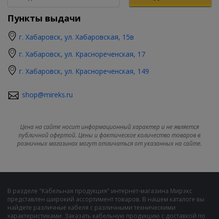
Пункты выдачи
г. Хабаровск, ул. Хабаровская, 15в
г. Хабаровск, ул. Краснореченская, 17
г. Хабаровск, ул. Краснореченская, 149
shop@mireks.ru
Цена на сайте носит информационный характер и не является
публичной офертой. Цены и фактическое количество товаров в
розничных магазинах могут отличаться от указанных на сайте.
В разделе "Кабельная продукция" интернет-магазина Мирэкс
представлен широкий ассортимент товаров. В нашем каталоге вы
найдете различные кабеля с различными техническими
характеристиками. Заказать кабельную продукцию с доставкой по