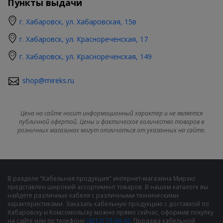
Пункты выдачи
г. Хабаровск, ул. Хабаровская, 15в
г. Хабаровск, ул. Краснореченская, 17
г. Хабаровск, ул. Краснореченская, 149
shop@mireks.ru
Цена на сайте носит информационный характер и не является
публичной офертой. Цены и фактическое количество товаров в
розничных магазинах могут отличаться от указанных на сайте.
В разделе "Кабельная продукция" интернет-магазина Мирэкс
представлен широкий ассортимент товаров. В нашем каталоге вы
найдете различные кабеля с различными техническими
характеристиками. Заказать кабельную продукцию с доставкой по
Хабаровску и Комсомольску можно прямо сейчас, оформив покупку
на сайте или по телефону
(4212) 73-60-42
. Продажа кабельной