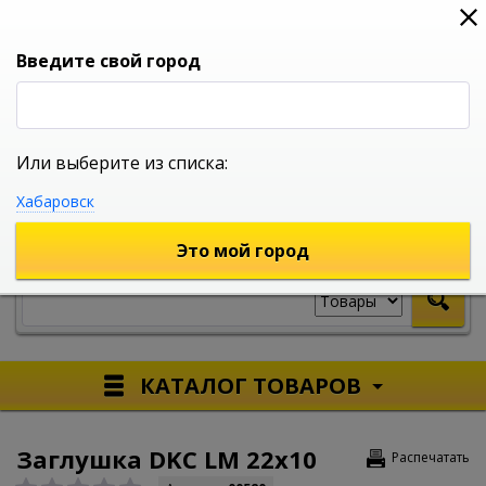
0
0
0
Вход
Введите свой город
Или выберите из списка:
УНИВЕРСАЛЬНЫЙ ИНТЕРНЕТ МАГАЗИН
Хабаровск
УКАЖИТЕ ГОРОД
Это мой город
КАТАЛОГ ТОВАРОВ
Заглушка DKC LM 22x10
Распечатать