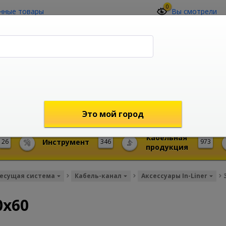
0
нные товары
Вы смотрели
О компании
Контакты
(4212) 73-60-42
Звоните с 09-00 до 19-00 (Хабаровск)
с 02-00 до 12-00 (МСК)
shop@mireks.ru
Это мой город
Кабельная
26
Инструмент
346
973
продукция
есущая система
Кабель-канал
Аксессуары In-Liner
0x60