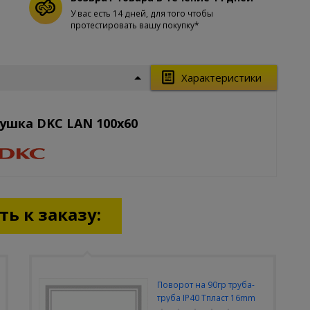
У вас есть 14 дней, для того чтобы
протестировать вашу покупку*
Характеристики
ушка DKC LAN 100x60
ь к заказу:
Поворот на 90гр труба-
труба IP40 Тпласт 16mm