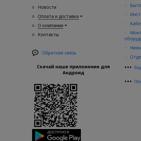
Быто
Новости
Инст
Оплата и доставка
Кабе
О компании
Монт
Контакты
оборуд
Низк
Обратная связь
Отде
•
•
•
Скачай наше приложение для
Ещ
Андроид
•
•
•
По