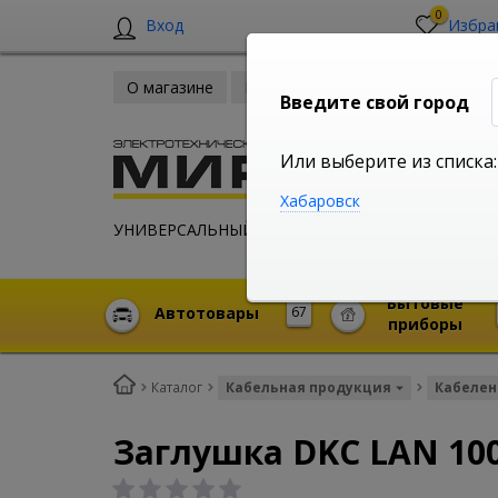
0
Вход
Избра
О магазине
Новости
Оплата и доставка
Введите свой город
Или выберите из списка:
Хабаровск
УНИВЕРСАЛЬНЫЙ ИНТЕРНЕТ МАГАЗИН
Бытовые
Автотовары
67
приборы
Каталог
Кабельная продукция
Кабелен
Заглушка DKC LAN 10