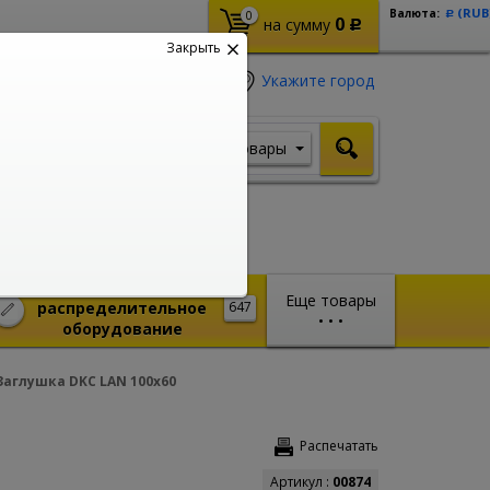
(RUB
Валюта:
0
Р
0
на сумму
Р
Закрыть
Укажите город
Товары
Я ищу, например,
Стабилизатор
Монтажное и
Еще товары
распределительное
647
•
•
•
оборудование
Заглушка DKC LAN 100x60
Распечатать
Артикул :
00874