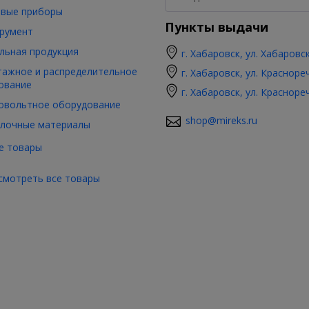
вые приборы
Пункты выдачи
румент
льная продукция
г. Хабаровск, ул. Хабаровс
ажное и распределительное
г. Хабаровск, ул. Красноре
ование
г. Хабаровск, ул. Красноре
овольтное оборудование
shop@mireks.ru
лочные материалы
е товары
смотреть все товары