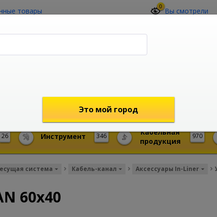
0
нные товары
Вы смотрели
О компании
Контакты
(4212) 73-60-42
Звоните с 09-00 до 19-00 (Хабаровск)
с 02-00 до 12-00 (МСК)
shop@mireks.ru
Это мой город
Кабельная
26
Инструмент
346
970
продукция
есущая система
Кабель-канал
Аксессуары In-Liner
AN 60x40