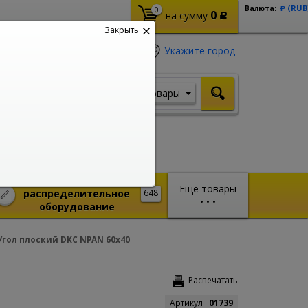
(RUB
Валюта:
0
Р
0
на сумму
Р
Закрыть
Укажите город
Товары
Я ищу, например,
Шуруповерт
Монтажное и
Еще товары
распределительное
648
•
•
•
оборудование
Угол плоский DKC NPAN 60x40
Распечатать
Артикул :
01739