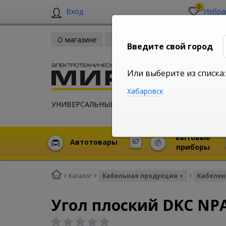
0
Вход
Избра
О магазине
Новости
Оплата и доставка
Введите свой город
Или выберите из списка:
Хабаровск
УНИВЕРСАЛЬНЫЙ ИНТЕРНЕТ МАГАЗИН
Бытовые
Автотовары
67
приборы
Каталог
Кабельная продукция
Кабелен
Угол плоский DKC NP