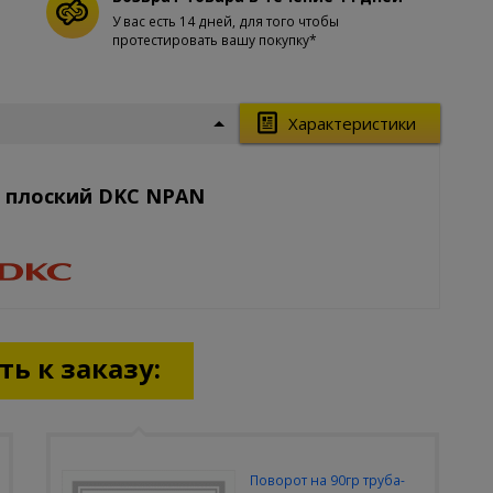
У вас есть 14 дней, для того чтобы
протестировать вашу покупку*
Характеристики
л плоский DKC NPAN
ь к заказу:
Поворот на 90гр труба-