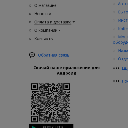
Авто
О магазине
Быто
Новости
Инст
Оплата и доставка
Кабе
О компании
Монт
Контакты
оборуд
Низк
Обратная связь
Отде
•
•
•
Скачай наше приложение для
Ещ
Андроид
•
•
•
По