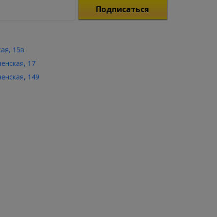
Подписаться
кая, 15в
ченская, 17
ченская, 149