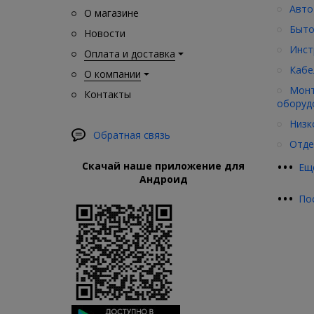
Авто
О магазине
Быто
Новости
Инст
Оплата и доставка
Кабе
О компании
Монт
Контакты
оборуд
Низк
Обратная связь
Отде
•
•
•
Скачай наше приложение для
Ещ
Андроид
•
•
•
По