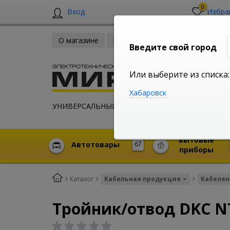
0
Вход
Избра
О магазине
Новости
Оплата и доставка
Введите свой город
Или выберите из списка:
Хабаровск
УНИВЕРСАЛЬНЫЙ ИНТЕРНЕТ МАГАЗИН
Бытовые
Автотовары
67
приборы
Каталог
Кабельная продукция
Кабелен
Тройник/отвод DKC N