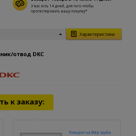
У вас есть 14 дней, для того чтобы
протестировать вашу покупку*
Характеристики
йник/отвод DKC
ь к заказу:
Поворот на 90гр труба-