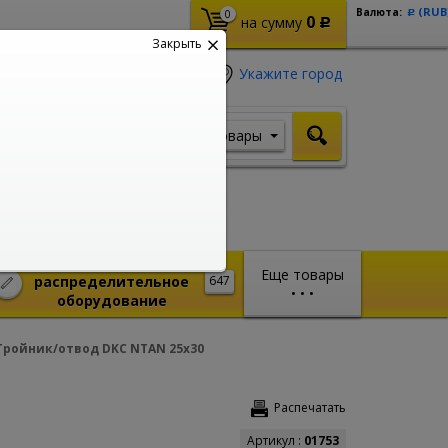
(RUB
Валюта:
0
Р
0
на сумму
Р
Закрыть
Укажите город
Товары
Я ищу, например,
Кабель ВВГ
Монтажное и
Еще товары
распределительное
647
•
•
•
оборудование
Тройник/отвод DKC NTAN 25x30
Распечатать
Артикул :
01753