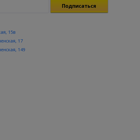
Подписаться
кая, 15в
ченская, 17
ченская, 149