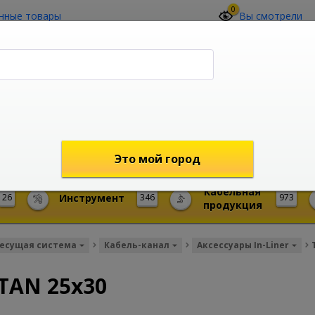
0
нные товары
Вы смотрели
О компании
Контакты
(4212) 73-60-42
Звоните с 09-00 до 19-00 (Хабаровск)
с 02-00 до 12-00 (МСК)
shop@mireks.ru
Это мой город
Кабельная
26
Инструмент
346
973
продукция
есущая система
Кабель-канал
Аксессуары In-Liner
TAN 25x30