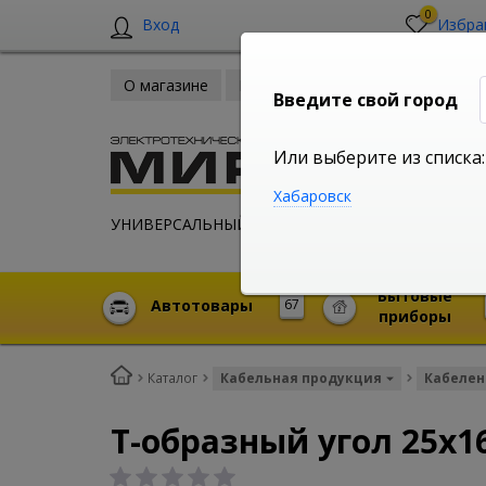
0
Вход
Избра
О магазине
Новости
Оплата и доставка
Введите свой город
Или выберите из списка:
Хабаровск
УНИВЕРСАЛЬНЫЙ ИНТЕРНЕТ МАГАЗИН
Бытовые
Автотовары
67
приборы
Каталог
Кабельная продукция
Кабелен
Т-образный угол 25х1