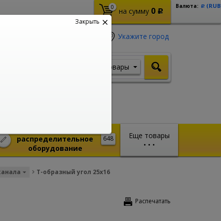
(RUB
Валюта:
0
Р
0
на сумму
Р
Закрыть
Укажите город
Товары
Я ищу, например,
Стабилизатор
Монтажное и
Еще товары
распределительное
648
•
•
•
оборудование
канала
Т-образный угол 25х16
Распечатать