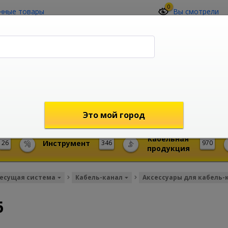
0
нные товары
Вы смотрели
О компании
Контакты
(4212) 73-60-42
Звоните с 09-00 до 19-00 (Хабаровск)
с 02-00 до 12-00 (МСК)
shop@mireks.ru
Это мой город
Кабельная
26
Инструмент
346
970
продукция
есущая система
Кабель-канал
Аксессуары для кабель-
6