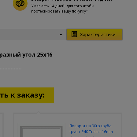
У вас есть 14 дней, для того чтобы
протестировать вашу покупку*
Характеристики
разный угол 25х16
ь к заказу:
Поворот на 90гр труба-
труба IP40 Тпласт 16mm