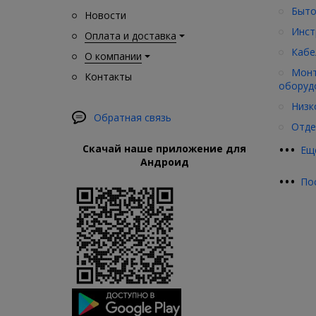
Быто
Новости
Инст
Оплата и доставка
Кабе
О компании
Монт
Контакты
оборуд
Низк
Обратная связь
Отде
•
•
•
Скачай наше приложение для
Ещ
Андроид
•
•
•
По