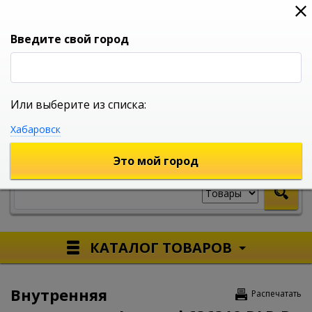
0
0
0
Вход
Введите свой город
Или выберите из списка:
УНИВЕРСАЛЬНЫЙ ИНТЕРНЕТ МАГАЗИН
Хабаровск
УКАЖИТЕ ГОРОД
Это мой город
КАТАЛОГ ТОВАРОВ
Внутренняя
Распечатать