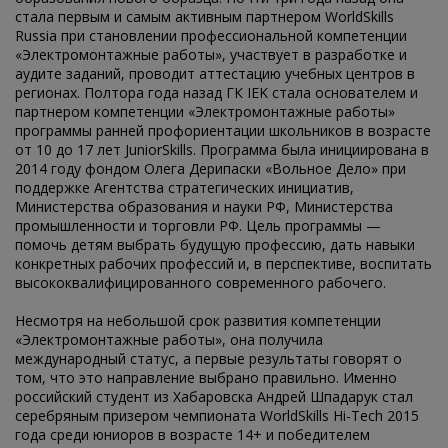
стала первым и самым активным партнером WorldSkills
Russia при становлении профессиональной компетенции
«Электромонтажные работы», участвует в разработке и
аудите заданий, проводит аттестацию учебных центров в
регионах. Полтора года назад ГК IEK стала основателем и
партнером компетенции «Электромонтажные работы»
программы ранней профориентации школьников в возрасте
от 10 до 17 лет JuniorSkills. Программа была инициирована в
2014 году фондом Олега Дерипаски «Вольное Дело» при
поддержке Агентства стратегических инициатив,
Министерства образования и науки РФ, Министерства
промышленности и торговли РФ. Цель программы —
помочь детям выбрать будущую профессию, дать навыки
конкретных рабочих профессий и, в перспективе, воспитать
высококвалифицированного современного рабочего.
Несмотря на небольшой срок развития компетенции
«Электромонтажные работы», она получила
международный статус, а первые результаты говорят о
том, что это направление выбрано правильно. Именно
российский студент из Хабаровска Андрей Шпадарук стал
серебряным призером чемпионата WorldSkills Hi-Tech 2015
года среди юниоров в возрасте 14+ и победителем