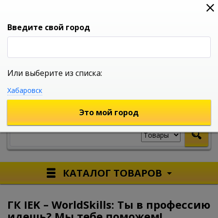
0
0
0
Вход
Введите свой город
Или выберите из списка:
УНИВЕРСАЛЬНЫЙ ИНТЕРНЕТ МАГАЗИН
Хабаровск
УКАЖИТЕ ГОРОД
Это мой город
КАТАЛОГ ТОВАРОВ
ГК IEK – WorldSkills: Ты в профессию
идешь? Мы тебе поможем!