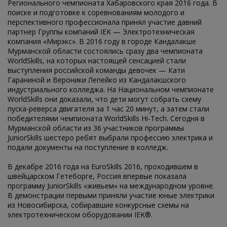
Регионального чемпионата Хабаровского края 2016 года. В
поиске и подготовке к соревнованиям молодого и
перспективного профессионала принял участие давний
партнер Группы компаний IEK — Электротехническая
компания «Мирэкс». В 2016 году в городе Кандалакше
Мурманской области состоялись сразу два чемпионата
WorldSkills, на которых настоящей сенсацией стали
выступления российской команды девочек — Кати
Гараниной и Вероники Лепейко из Кандалакшского
индустриального колледжа. На Национальном чемпионате
WorldSkills они доказали, что дети могут собрать схему
пуска-реверса двигателя за 1 час 20 минут, а затем стали
победителями чемпионата WorldSkills Hi-Tech. Сегодня в
Мурманской области из 36 участников программы
JuniorSkills шестеро ребят выбрали профессию электрика и
подали документы на поступление в колледж.
В декабре 2016 года на EuroSkills 2016, проходившем в
швейцарском Гетеборге, Россия впервые показала
программу JuniorSkills «живьем» на международном уровне.
В демонстрации первыми приняли участие юные электрики
из Новосибирска, собиравшие конкурсные схемы на
электротехническом оборудовании IEK®.