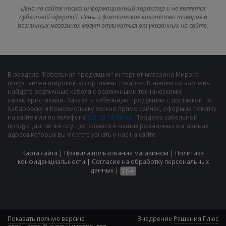
Цена на сайте носит информационный характер и не является
публичной офертой. Цены и фактическое количество товаров в
розничных магазинах могут отличаться от указанных на сайте.
В разделе "Кабельная продукция" интернет-магазина Мирэкс
представлен широкий ассортимент товаров. В нашем каталоге вы
найдете различные кабеля с различными техническими
характеристиками. Заказать кабельную продукцию с доставкой по
Хабаровску и Комсомольску можно прямо сейчас, оформив покупку
на сайте или по телефону
(4212) 73-60-42
. Продажа кабельной
продукции так же осуществляется в наших розничных магазинах,
адреса которых вы можете узнать у нас на сайте.
Карта сайта
|
Правила пользования магазином
|
Политика
конфиденциальности
|
Cогласие на обработку персональных
данных
|
Показать полную версию
Внедрение
Решения Плюс