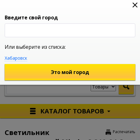
0
0
0
Вход
Введите свой город
Или выберите из списка:
УНИВЕРСАЛЬНЫЙ ИНТЕРНЕТ МАГАЗИН
Хабаровск
УКАЖИТЕ ГОРОД
Это мой город
КАТАЛОГ ТОВАРОВ
Светильник
Распечатать