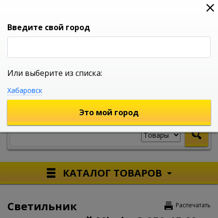
0
0
0
Вход
Введите свой город
Или выберите из списка:
УНИВЕРСАЛЬНЫЙ ИНТЕРНЕТ МАГАЗИН
Хабаровск
УКАЖИТЕ ГОРОД
Это мой город
КАТАЛОГ ТОВАРОВ
Светильник
Распечатать