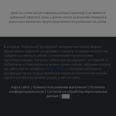
Цена на сайте носит информационный характер и не является
публичной офертой. Цены и фактическое количество товаров в
розничных магазинах могут отличаться от указанных на сайте.
В разделе "Кабельная продукция" интернет-магазина Мирэкс
представлен широкий ассортимент товаров. В нашем каталоге вы
найдете различные кабеля с различными техническими
характеристиками. Заказать кабельную продукцию с доставкой по
Хабаровску и Комсомольску можно прямо сейчас, оформив покупку
на сайте или по телефону
(4212) 73-60-42
. Продажа кабельной
продукции так же осуществляется в наших розничных магазинах,
адреса которых вы можете узнать у нас на сайте.
Карта сайта
|
Правила пользования магазином
|
Политика
конфиденциальности
|
Cогласие на обработку персональных
данных
|