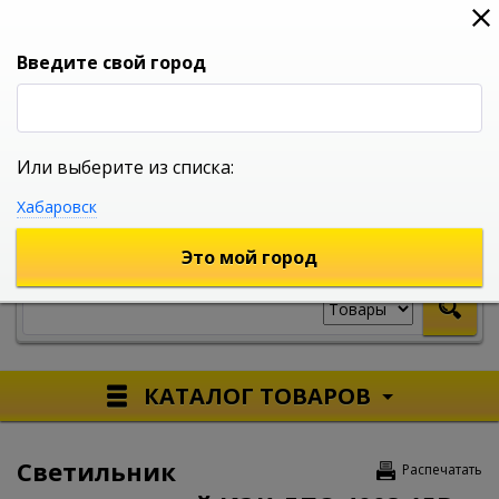
0
0
0
Вход
Введите свой город
Или выберите из списка:
УНИВЕРСАЛЬНЫЙ ИНТЕРНЕТ МАГАЗИН
Хабаровск
УКАЖИТЕ ГОРОД
Это мой город
КАТАЛОГ ТОВАРОВ
Светильник
Распечатать