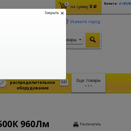
(RUB
Валюта:
0
Р
0
на сумму
Р
Закрыть
Укажите город
Товары
Я ищу, например,
Стабилизатор
Монтажное и
Еще товары
распределительное
647
•
•
•
оборудование
500К 960Лм
Распечатать