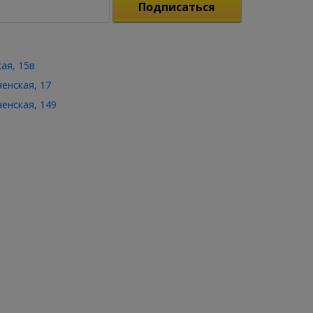
Подписаться
кая, 15в
ченская, 17
ченская, 149