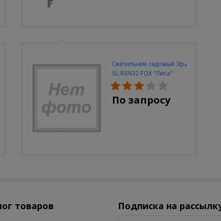
Светильник садовый Эра
SL-RSN32-FOX "Лиса"
солн.бат, полистоун,
цветной, 32 см
По запросу
лог товаров
Подписка на рассылк