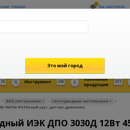
0
нные товары
Вы смотрели
О компании
Контакты
(4212) 73-60-42
Звоните с 09-00 до 19-00 (Хабаровск)
с 02-00 до 12-00 (МСК)
shop@mireks.ru
Это мой город
Кабельная
26
Инструмент
346
973
продукция
ЖКХ светильники
Светодиодные светильники
К 960Лм IP54 белый круг, датчик движения
дный ИЭК ДПО 3030Д 12Вт 4