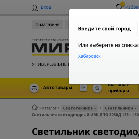
0
Вход
Избра
О магазине
Новости
Оплата и доставка
Введите свой город
Или выберите из списка:
Хабаровск
УНИВЕРСАЛЬНЫЙ ИНТЕРНЕТ МАГАЗИН
Бытовые
Автотовары
67
приборы
Каталог
Светотехника
Светильники
Светильник светодиодный ИЭК ДПО 3030Д 12Вт 4500
Светильник светодио