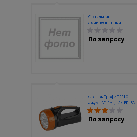
Светильник
люминесцентный
Navigator NEL-A2-E130-T4-
840/WH
По запросу
Фонарь Трофи TSP10
аккум. 4V1.5Ah, 15xLED, ЗУ
вилка 220V
По запросу