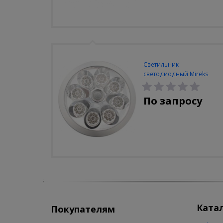
Светильник
светодиодный Mireks
С-310-80-S (5W/4000-
5000K/500lm/датчик
По запросу
движения)
Ката
Покупателям