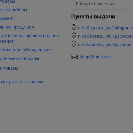
товары
вые приборы
Пункты выдачи
румент
льная продукция
г. Хабаровск, ул. Хабаровс
ажное и распределительное
г. Хабаровск, ул. Красноре
ование
г. Хабаровск, ул. Красноре
овольтное оборудование
shop@mireks.ru
лочные материалы
е товары
смотреть все товары