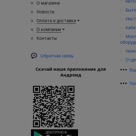
Авто
О магазине
Быто
Новости
Инст
Оплата и доставка
Кабе
О компании
Монт
Контакты
оборуд
Низк
Обратная связь
Отде
•
•
•
Скачай наше приложение для
Ещ
Андроид
•
•
•
По