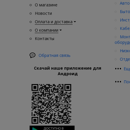
Авто
О магазине
Быто
Новости
Инст
Оплата и доставка
Кабе
О компании
Монт
Контакты
оборуд
Низк
Обратная связь
Отде
•
•
•
Скачай наше приложение для
Ещ
Андроид
•
•
•
По