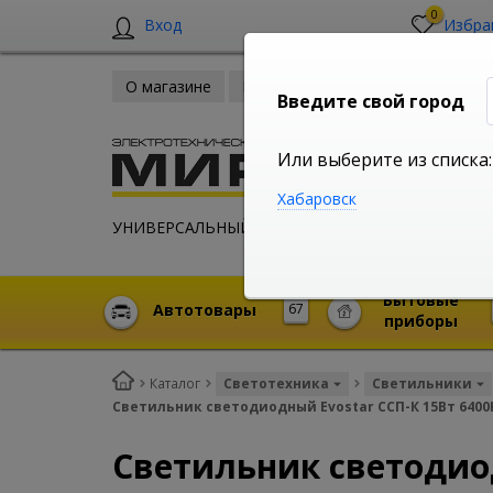
0
Вход
Избра
О магазине
Новости
Оплата и доставка
Введите свой город
Или выберите из списка:
Хабаровск
УНИВЕРСАЛЬНЫЙ ИНТЕРНЕТ МАГАЗИН
Бытовые
Автотовары
67
приборы
Каталог
Светотехника
Светильники
Светильник светодиодный Evostar ССП-К 15Вт 6400K
Светильник светодиод