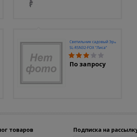
Светильник садовый Эра
SL-RSN32-FOX "Лиса"
солн.бат, полистоун,
цветной, 32 см
По запросу
лог товаров
Подписка на рассылк