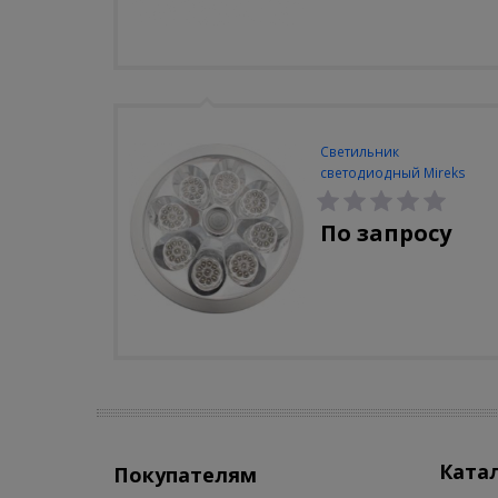
Светильник
светодиодный Mireks
С-310-80-S (5W/4000-
5000K/500lm/датчик
По запросу
движения)
Ката
Покупателям