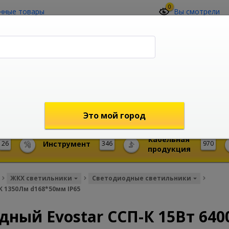
0
нные товары
Вы смотрели
О компании
Контакты
(4212) 73-60-42
Звоните с 09-00 до 19-00 (Хабаровск)
с 02-00 до 12-00 (МСК)
shop@mireks.ru
Это мой город
Кабельная
26
Инструмент
346
970
продукция
ЖКХ светильники
Светодиодные светильники
 1350Лм d168*50мм IP65
ный Evostar ССП-К 15Вт 640