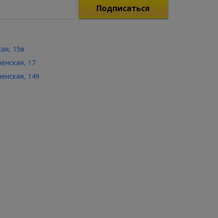
Подписаться
кая, 15в
ченская, 17
ченская, 149