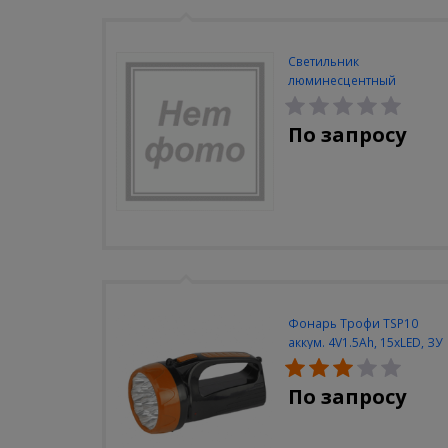
Светильник
люминесцентный
Navigator NEL-A2-E130-T4-
840/WH
По запросу
Фонарь Трофи TSP10
аккум. 4V1.5Ah, 15xLED, ЗУ
вилка 220V
По запросу