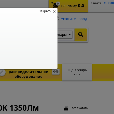
(RUB
Валюта:
0
Р
0
на сумму
Р
Закрыть
Укажите город
Товары
Я ищу, например,
Шуруповерт
Монтажное и
Еще товары
распределительное
648
•
•
•
оборудование
0K 1350Лм
Распечатать