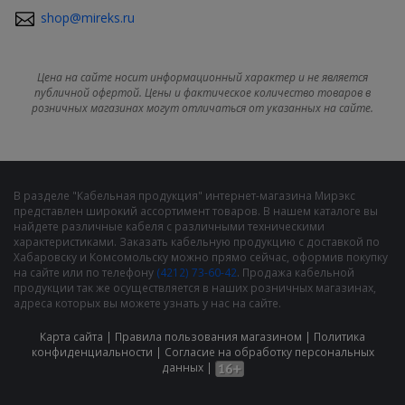
shop@mireks.ru
Цена на сайте носит информационный характер и не является
публичной офертой. Цены и фактическое количество товаров в
розничных магазинах могут отличаться от указанных на сайте.
В разделе "Кабельная продукция" интернет-магазина Мирэкс
представлен широкий ассортимент товаров. В нашем каталоге вы
найдете различные кабеля с различными техническими
характеристиками. Заказать кабельную продукцию с доставкой по
Хабаровску и Комсомольску можно прямо сейчас, оформив покупку
на сайте или по телефону
(4212) 73-60-42
. Продажа кабельной
продукции так же осуществляется в наших розничных магазинах,
адреса которых вы можете узнать у нас на сайте.
Карта сайта
|
Правила пользования магазином
|
Политика
конфиденциальности
|
Cогласие на обработку персональных
данных
|