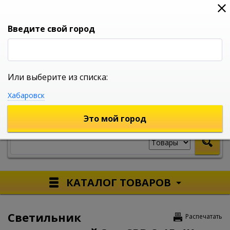
0
0
0
Вход
Введите свой город
Или выберите из списка:
УНИВЕРСАЛЬНЫЙ ИНТЕРНЕТ МАГАЗИН
Хабаровск
УКАЖИТЕ ГОРОД
Это мой город
КАТАЛОГ ТОВАРОВ
Светильник
Распечатать